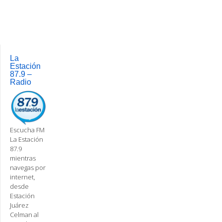
Post
navigation
La
Estación
87.9 –
Radio
Escucha FM
La Estación
87.9
mientras
navegas por
internet,
desde
Estación
Juárez
Celman al