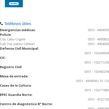
Teléfonos útiles
Emergencias médicas:
0351 - 4904955
Policía:
Cria. Cabo Cogote
0351 - 4995852
Sub Cria. Juárez Celman
0351 - 4904400
Defensa Civíl Municipal:
0351 - 153269538
CIC:
0351 - 153271256
Registro Civíl:
0351 - 153492294
Mesa de entrada:
0351 - 4904950 / 51 / 52
Casas de la Cultura:
0351 - 153271885
EPEC Guardia Norte:
0351 - 4722130
Centro de diagnóstico B° Norte:
0351 - 4995780