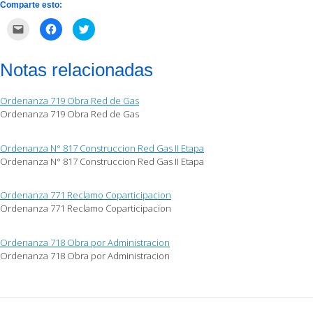
Comparte esto:
Haz
Haz
Haz
clic
clic
clic
para
para
para
enviar
compartir
compartir
por
en
en
Notas relacionadas
correo
Facebook
Twitter
electrónico
(Se
(Se
a
abre
abre
un
en
en
Ordenanza 719 Obra Red de Gas
amigo
una
una
(Se
ventana
ventana
Ordenanza 719 Obra Red de Gas
abre
nueva)
nueva)
en
una
ventana
Ordenanza N° 817 Construccion Red Gas II Etapa
nueva)
Ordenanza N° 817 Construccion Red Gas II Etapa
Ordenanza 771 Reclamo Coparticipacion
Ordenanza 771 Reclamo Coparticipacion
Ordenanza 718 Obra por Administracion
Ordenanza 718 Obra por Administracion