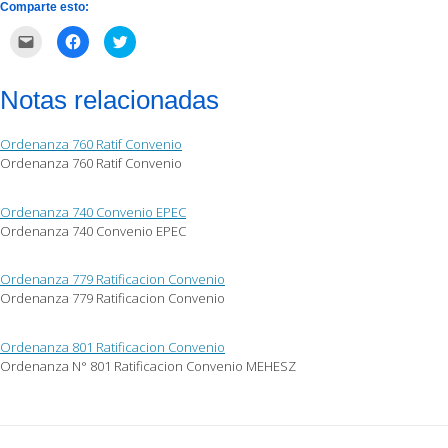
Comparte esto:
Haz
Haz
Haz
clic
clic
clic
para
para
para
enviar
compartir
compartir
por
en
en
Notas relacionadas
correo
Facebook
Twitter
electrónico
(Se
(Se
a
abre
abre
un
en
en
Ordenanza 760 Ratif Convenio
amigo
una
una
(Se
ventana
ventana
Ordenanza 760 Ratif Convenio
abre
nueva)
nueva)
en
una
ventana
Ordenanza 740 Convenio EPEC
nueva)
Ordenanza 740 Convenio EPEC
Ordenanza 779 Ratificacion Convenio
Ordenanza 779 Ratificacion Convenio
Ordenanza 801 Ratificacion Convenio
Ordenanza N° 801 Ratificacion Convenio MEHESZ