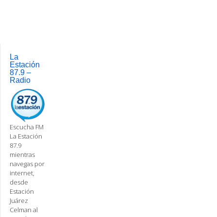
Post
navigation
La
Estación
87.9 –
Radio
Escucha FM
La Estación
87.9
mientras
navegas por
internet,
desde
Estación
Juárez
Celman al