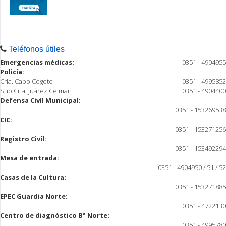
Teléfonos útiles
Emergencias médicas:
0351 - 4904955
Policía:
Cria. Cabo Cogote
0351 - 4995852
Sub Cria. Juárez Celman
0351 - 4904400
Defensa Civíl Municipal:
0351 - 153269538
CIC:
0351 - 153271256
Registro Civíl:
0351 - 153492294
Mesa de entrada:
0351 - 4904950 / 51 / 52
Casas de la Cultura:
0351 - 153271885
EPEC Guardia Norte:
0351 - 4722130
Centro de diagnóstico B° Norte:
0351 - 4995780