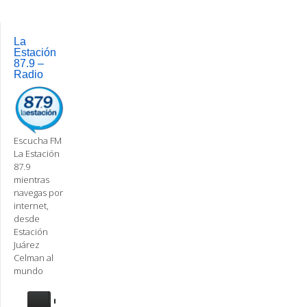
Post
navigation
La
Estación
87.9 –
Radio
Escucha FM
La Estación
87.9
mientras
navegas por
internet,
desde
Estación
Juárez
Celman al
mundo