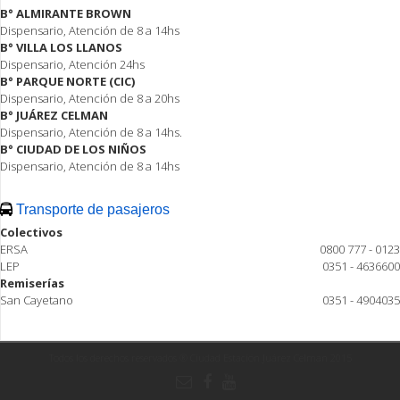
B° ALMIRANTE BROWN
Dispensario, Atención de 8 a 14hs
B° VILLA LOS LLANOS
Dispensario, Atención 24hs
B° PARQUE NORTE (CIC)
Dispensario, Atención de 8 a 20hs
B° JUÁREZ CELMAN
Dispensario, Atención de 8 a 14hs.
B° CIUDAD DE LOS NIÑOS
Dispensario, Atención de 8 a 14hs
Transporte de pasajeros
Colectivos
ERSA
0800 777 - 0123
LEP
0351 - 4636600
Remiserías
San Cayetano
0351 - 4904035
Todos los derechos reservados ® Ciudad Estación Juárez Celman 2015