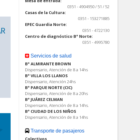
Mesa de entrada:
0351 - 4904950 / 51 / 52
Casas de la Cultura:
0351 - 153271885
EPEC Guardia Norte:
0351 - 4722130
Centro de diagnóstico B° Norte:
0351 - 4995780
Servicios de salud
B° ALMIRANTE BROWN
Dispensario, Atención de 8 a 14hs
B° VILLA LOS LLANOS
Dispensario, Atención 24hs
B° PARQUE NORTE (CIC)
Dispensario, Atención de 8 a 20hs
B° JUÁREZ CELMAN
Dispensario, Atención de 8 a 14hs.
B° CIUDAD DE LOS NIÑOS
Dispensario, Atención de 8 a 14hs
Transporte de pasajeros
Colectivos