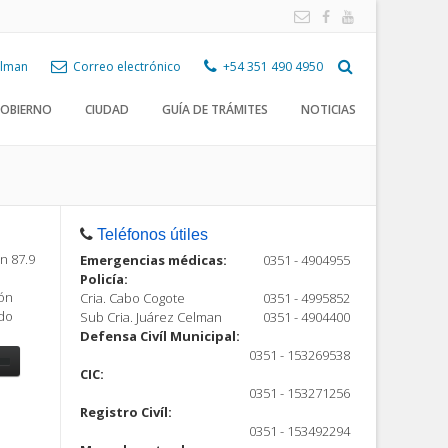
Celman
Correo electrónico
+54 351 490 4950
OBIERNO
CIUDAD
GUÍA DE TRÁMITES
NOTICIAS
Teléfonos útiles
n 87.9
Emergencias médicas:
0351 - 4904955
Policía:
ión
Cria. Cabo Cogote
0351 - 4995852
ndo
Sub Cria. Juárez Celman
0351 - 4904400
Defensa Civíl Municipal:
0351 - 153269538
CIC:
0351 - 153271256
Registro Civíl:
ón
0351 - 153492294