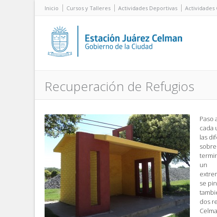
Inicio
Cursos y Talleres
Actividades Deportivas
Actividades 
Recuperación de Refugios
Paso 
cada 
las di
sobre 
termi
un
extrem
se pin
tambi
dos re
Celman