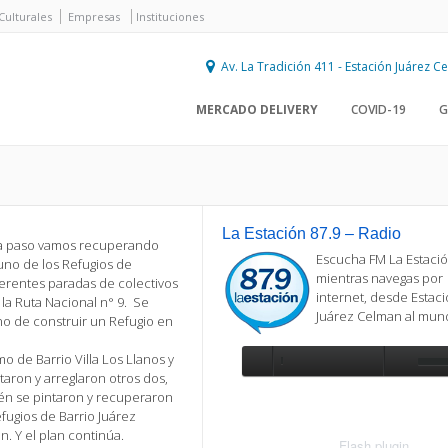
Culturales
Empresas
Instituciones
Av. La Tradición 411 - Estación Juárez 
MERCADO DELIVERY
COVID-19
G
La Estación 87.9 – Radio
a paso vamos recuperando
Escucha FM La Estació
uno de los Refugios de
mientras navegas por
ferentes paradas de colectivos
internet, desde Estac
la Ruta Nacional n° 9. Se
Juárez Celman al mu
no de construir un Refugio en
o de Barrio Villa Los Llanos y
taron y arreglaron otros dos,
Se requiere actualización
én se pintaron y recuperaron
Para reproducir la radio, deberá
fugios de Barrio Juárez
actualizar en su navegador la versi
. Y el plan continúa.
más reciente de
Flash plugin
.