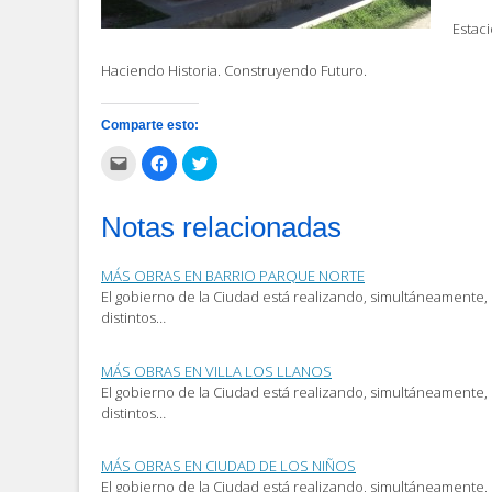
Estac
Haciendo Historia. Construyendo Futuro.
Comparte esto:
Haz
Haz
Haz
clic
clic
clic
para
para
para
enviar
compartir
compartir
por
en
en
Notas relacionadas
correo
Facebook
Twitter
electrónico
(Se
(Se
a
abre
abre
un
en
en
MÁS OBRAS EN BARRIO PARQUE NORTE
amigo
una
una
(Se
ventana
ventana
El gobierno de la Ciudad está realizando, simultáneamente, 
abre
nueva)
nueva)
distintos…
en
una
ventana
nueva)
MÁS OBRAS EN VILLA LOS LLANOS
El gobierno de la Ciudad está realizando, simultáneamente, 
distintos…
MÁS OBRAS EN CIUDAD DE LOS NIÑOS
El gobierno de la Ciudad está realizando, simultáneamente, 