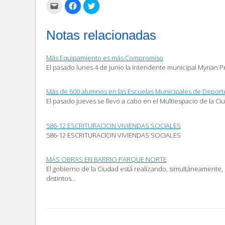
Haz
Haz
Haz
clic
clic
clic
para
para
para
enviar
compartir
compartir
por
en
en
Notas relacionadas
correo
Facebook
Twitter
electrónico
(Se
(Se
a
abre
abre
un
en
en
Más Equipamiento es más Compromiso
amigo
una
una
(Se
ventana
ventana
El pasado lunes 4 de junio la Intendente municipal Myrian Pr
abre
nueva)
nueva)
en
una
ventana
Más de 600 alumnos en las Escuelas Municipales de Deport
nueva)
El pasado jueves se llevó a cabo en el Multiespacio de la Ci
586-12 ESCRITURACION VIVIENDAS SOCIALES
586-12 ESCRITURACION VIVIENDAS SOCIALES
MÁS OBRAS EN BARRIO PARQUE NORTE
El gobierno de la Ciudad está realizando, simultáneamente, 
distintos…