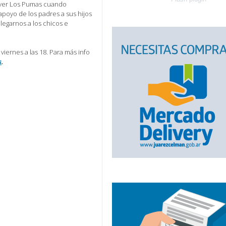
a ver Los Pumas cuando
apoyo de los padres a sus hijos
llegarnos a los chicos e
 viernes a las 18. Para más info
s
.