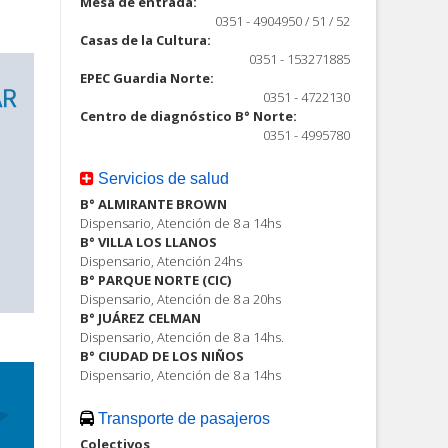
Mesa de entrada:
0351 - 4904950 / 51 / 52
Casas de la Cultura:
0351 - 153271885
EPEC Guardia Norte:
0351 - 4722130
Centro de diagnóstico B° Norte:
0351 - 4995780
Servicios de salud
B° ALMIRANTE BROWN
Dispensario, Atención de 8 a 14hs
B° VILLA LOS LLANOS
Dispensario, Atención 24hs
B° PARQUE NORTE (CIC)
Dispensario, Atención de 8 a 20hs
B° JUÁREZ CELMAN
Dispensario, Atención de 8 a 14hs.
B° CIUDAD DE LOS NIÑOS
Dispensario, Atención de 8 a 14hs
Transporte de pasajeros
Colectivos