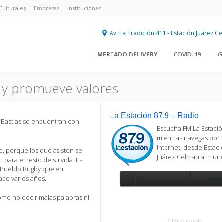
Culturales
Empresas
Instituciones
Av. La Tradición 411 - Estación Juárez 
MERCADO DELIVERY
COVID-19
G
a y promueve valores
La Estación 87.9 – Radio
oel Bastías se encuentran con
Escucha FM La Estació
mientras navegas por
internet, desde Estac
, porque los que asisten se
Juárez Celman al mu
 para el resto de su vida. Es
n Pueblo Rugby que en
ace varios años.
Se requiere actualización
como no decir malas palabras ni
Para reproducir la radio, deberá
actualizar en su navegador la versi
más reciente de
Flash plugin
.