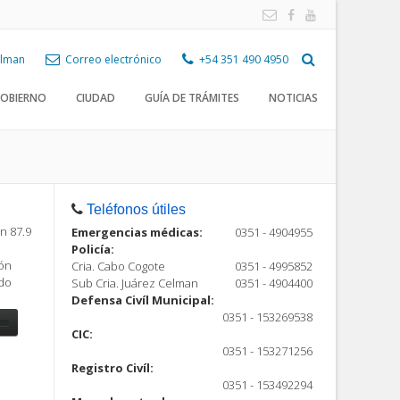
Celman
Correo electrónico
+54 351 490 4950
OBIERNO
CIUDAD
GUÍA DE TRÁMITES
NOTICIAS
Teléfonos útiles
n 87.9
Emergencias médicas:
0351 - 4904955
Policía:
ión
Cria. Cabo Cogote
0351 - 4995852
ndo
Sub Cria. Juárez Celman
0351 - 4904400
Defensa Civíl Municipal:
0351 - 153269538
CIC:
0351 - 153271256
Registro Civíl:
ón
0351 - 153492294