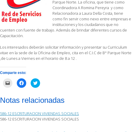
Parque Norte. La oficina, que tiene como
Coordinadora A Romina Pereyra y como
Relacionadora a Laura Della Costa, tiene
como fin servir como nexo entre empresas e
instituciones y los ciudadanos que no
cuenten con fuente de trabajo. Además de brindar diferentes cursos de
Capacitación.
Los interesados deberán solicitar información y presentar su Curriculum
vitae en la sede de la Oficina de Empleo, cita en el C.I.C de B° Parque Norte
,de Lunes a Viernes en el horario de 8 a 12 .
Comparte esto:
Haz
Haz
Haz
clic
clic
clic
para
para
para
enviar
compartir
compartir
por
en
en
Notas relacionadas
correo
Facebook
Twitter
electrónico
(Se
(Se
a
abre
abre
un
en
en
586-12 ESCRITURACION VIVIENDAS SOCIALES
amigo
una
una
(Se
ventana
ventana
586-12 ESCRITURACION VIVIENDAS SOCIALES
abre
nueva)
nueva)
en
una
ventana