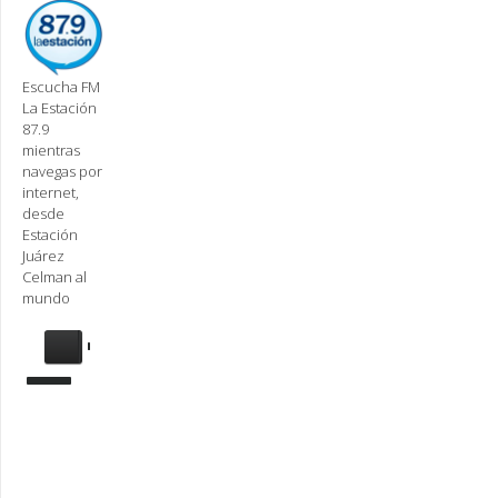
Escucha FM
La Estación
87.9
mientras
navegas por
internet,
desde
Estación
Juárez
Celman al
mundo
Se
requiere
actualización
Para
reproducir