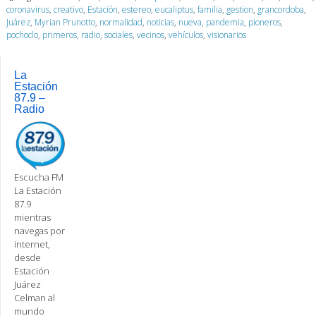
coronavirus
,
creativo
,
Estación
,
estereo
,
eucaliptus
,
familia
,
gestion
,
grancordoba
,
Juárez
,
Myrian Prunotto
,
normalidad
,
noticias
,
nueva
,
pandemia
,
pioneros
,
pochoclo
,
primeros
,
radio
,
sociales
,
vecinos
,
vehículos
,
visionarios
La
Estación
87.9 –
Radio
Escucha FM
La Estación
87.9
mientras
navegas por
internet,
desde
Estación
Juárez
Celman al
mundo