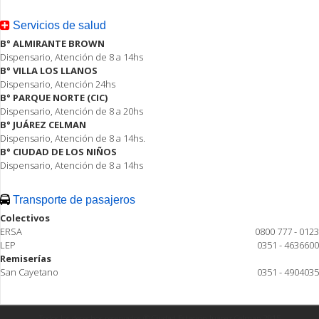
Servicios de salud
B° ALMIRANTE BROWN
Dispensario, Atención de 8 a 14hs
B° VILLA LOS LLANOS
Dispensario, Atención 24hs
B° PARQUE NORTE (CIC)
Dispensario, Atención de 8 a 20hs
B° JUÁREZ CELMAN
Dispensario, Atención de 8 a 14hs.
B° CIUDAD DE LOS NIÑOS
Dispensario, Atención de 8 a 14hs
Transporte de pasajeros
Colectivos
ERSA
0800 777 - 0123
LEP
0351 - 4636600
Remiserías
San Cayetano
0351 - 4904035
Todos los derechos reservados ® Ciudad Estación Juárez Celman 2015