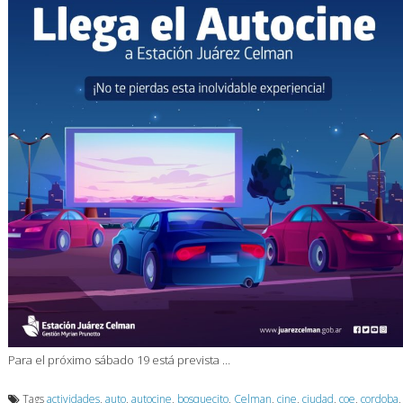
Para el próximo sábado 19 está prevista …
Tags
actividades
,
auto
,
autocine
,
bosquecito
,
Celman
,
cine
,
ciudad
,
coe
,
cordoba
,