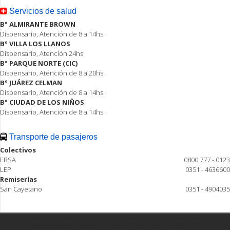
Servicios de salud
B° ALMIRANTE BROWN
Dispensario, Atención de 8 a 14hs
B° VILLA LOS LLANOS
Dispensario, Atención 24hs
B° PARQUE NORTE (CIC)
Dispensario, Atención de 8 a 20hs
B° JUÁREZ CELMAN
Dispensario, Atención de 8 a 14hs.
B° CIUDAD DE LOS NIÑOS
Dispensario, Atención de 8 a 14hs
Transporte de pasajeros
Colectivos
ERSA
0800 777 - 0123
LEP
0351 - 4636600
Remiserías
San Cayetano
0351 - 4904035
Todos los derechos reservados ® Ciudad Estación Juárez Celman 2015