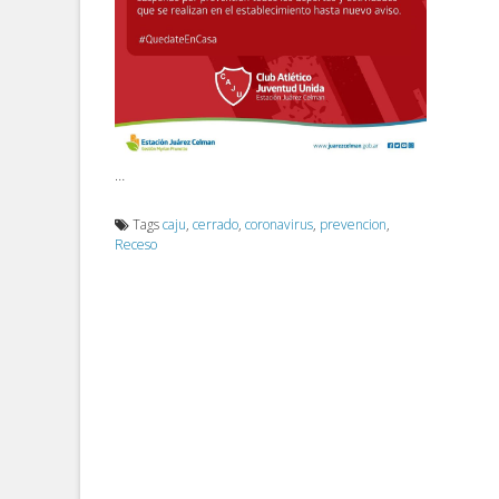
…
Tags
caju
,
cerrado
,
coronavirus
,
prevencion
,
Receso