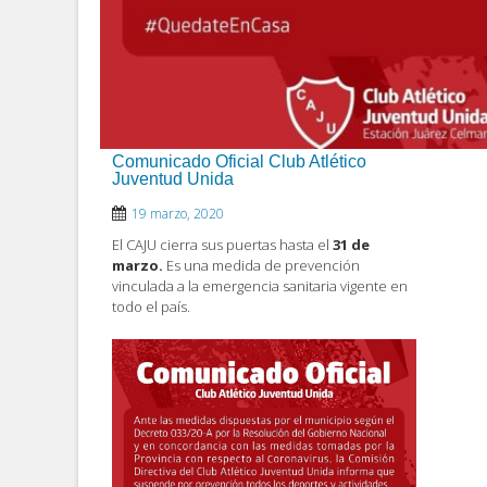
Comunicado Oficial Club Atlético
Juventud Unida
19 marzo, 2020
El CAJU cierra sus puertas hasta el
31 de
marzo.
Es una medida de prevención
vinculada a la emergencia sanitaria vigente en
todo el país.