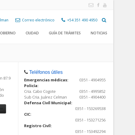
Celman
Correo electrónico
+54 351 490 4950
OBIERNO
CIUDAD
GUÍA DE TRÁMITES
NOTICIAS
Teléfonos útiles
n 87.9
Emergencias médicas:
0351 - 4904955
Policía:
ión
Cria. Cabo Cogote
0351 - 4995852
ndo
Sub Cria. Juárez Celman
0351 - 4904400
Defensa Civíl Municipal:
0351 - 153269538
CIC:
0351 - 153271256
Registro Civíl:
ón
0351 - 153492294