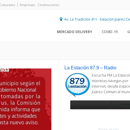
Culturales
Empresas
Instituciones
Av. La Tradición 411 - Estación Juárez 
MERCADO DELIVERY
COVID-19
G
La Estación 87.9 – Radio
Escucha FM La Estació
mientras navegas por
internet, desde Estac
Juárez Celman al mu
Se requiere actualización
Para reproducir la radio, deberá
actualizar en su navegador la versi
más reciente de
Flash plugin
.