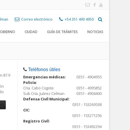
Celman
Correo electrónico
+54 351 490 4950
OBIERNO
CIUDAD
GUÍA DE TRÁMITES
NOTICIAS
Teléfonos útiles
n 87.9
Emergencias médicas:
0351 - 4904955
Policía:
ión
Cria. Cabo Cogote
0351 - 4995852
ndo
Sub Cria. Juárez Celman
0351 - 4904400
Defensa Civíl Municipal:
0351 - 153269538
CIC:
0351 - 153271256
Registro Civíl:
ón
0351 - 153492294