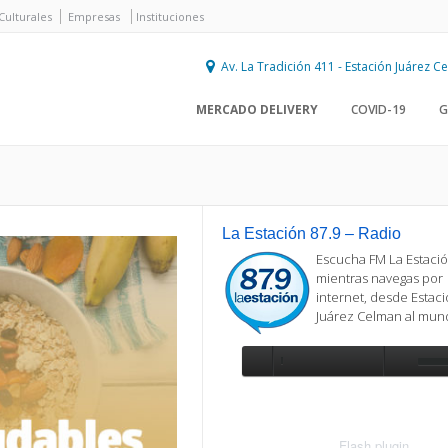
Culturales
Empresas
Instituciones
Av. La Tradición 411 - Estación Juárez 
MERCADO DELIVERY
COVID-19
G
La Estación 87.9 – Radio
Escucha FM La Estació
mientras navegas por
internet, desde Estac
Juárez Celman al mu
Se requiere actualización
Para reproducir la radio, deberá
actualizar en su navegador la versi
más reciente de
Flash plugin
.