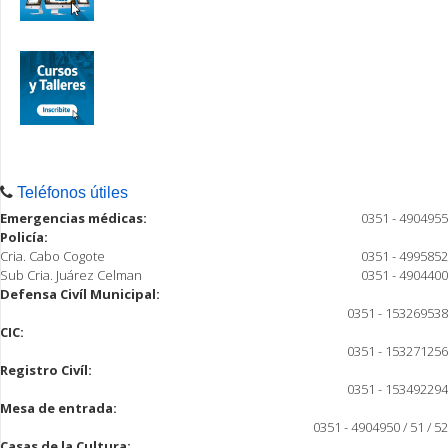
Teléfonos útiles
Emergencias médicas:
0351 - 4904955
Policía:
Cria. Cabo Cogote
0351 - 4995852
Sub Cria. Juárez Celman
0351 - 4904400
Defensa Civíl Municipal:
0351 - 153269538
CIC:
0351 - 153271256
Registro Civíl:
0351 - 153492294
Mesa de entrada:
0351 - 4904950 / 51 / 52
Casas de la Cultura: