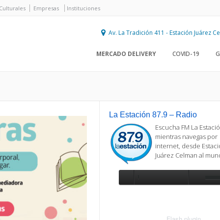
Culturales
Empresas
Instituciones
Av. La Tradición 411 - Estación Juárez 
MERCADO DELIVERY
COVID-19
G
La Estación 87.9 – Radio
Escucha FM La Estació
mientras navegas por
internet, desde Estac
Juárez Celman al mu
Se requiere actualización
Para reproducir la radio, deberá
actualizar en su navegador la versi
más reciente de
Flash plugin
.