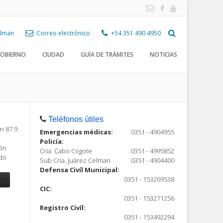
Celman
Correo electrónico
+54 351 490 4950
OBIERNO
CIUDAD
GUÍA DE TRÁMITES
NOTICIAS
Teléfonos útiles
n 87.9
Emergencias médicas:
0351 - 4904955
Policía:
ión
Cria. Cabo Cogote
0351 - 4995852
ndo
Sub Cria. Juárez Celman
0351 - 4904400
Defensa Civíl Municipal:
0351 - 153269538
CIC:
0351 - 153271256
Registro Civíl:
ón
0351 - 153492294