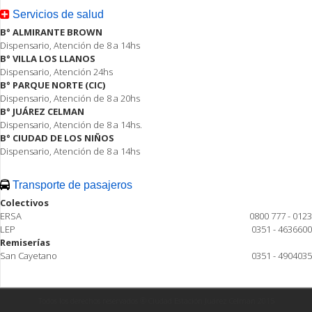
Servicios de salud
B° ALMIRANTE BROWN
Dispensario, Atención de 8 a 14hs
B° VILLA LOS LLANOS
Dispensario, Atención 24hs
B° PARQUE NORTE (CIC)
Dispensario, Atención de 8 a 20hs
B° JUÁREZ CELMAN
Dispensario, Atención de 8 a 14hs.
B° CIUDAD DE LOS NIÑOS
Dispensario, Atención de 8 a 14hs
Transporte de pasajeros
Colectivos
ERSA
0800 777 - 0123
LEP
0351 - 4636600
Remiserías
San Cayetano
0351 - 4904035
Todos los derechos reservados ® Ciudad Estación Juárez Celman 2015