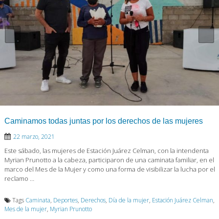
Caminamos todas juntas por los derechos de las mujeres
22 marzo, 2021
Este sábado, las mujeres de Estación Juárez Celman, con la intendenta
Myrian Prunotto a la cabeza, participaron de una caminata familiar, en el
marco del Mes de la Mujer y como una forma de visibilizar la lucha por el
reclamo …
Tags
Caminata
,
Deportes
,
Derechos
,
Día de la mujer
,
Estación Juárez Celman
,
Mes de la mujer
,
Myrian Prunotto