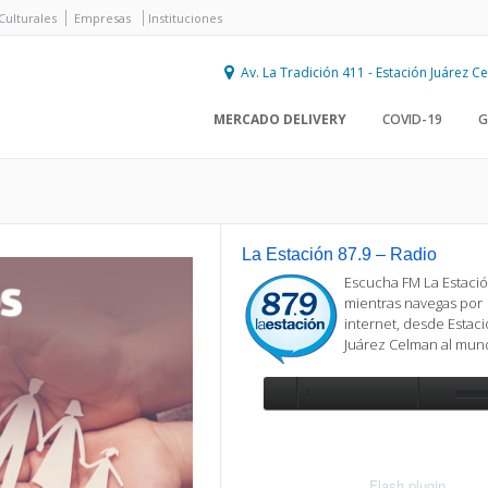
Culturales
Empresas
Instituciones
Av. La Tradición 411 - Estación Juárez 
MERCADO DELIVERY
COVID-19
G
La Estación 87.9 – Radio
Escucha FM La Estació
mientras navegas por
internet, desde Estac
Juárez Celman al mu
Se requiere actualización
Para reproducir la radio, deberá
actualizar en su navegador la versi
más reciente de
Flash plugin
.