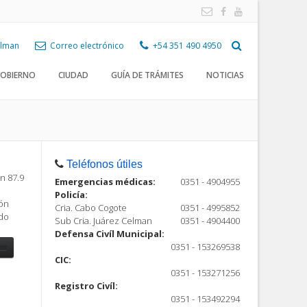
Celman
Correo electrónico
+54 351 490 4950
OBIERNO
CIUDAD
GUÍA DE TRÁMITES
NOTICIAS
Teléfonos útiles
n 87.9
Emergencias médicas:
0351 - 4904955
Policía:
ión
Cria. Cabo Cogote
0351 - 4995852
ndo
Sub Cria. Juárez Celman
0351 - 4904400
Defensa Civíl Municipal:
0351 - 153269538
CIC:
0351 - 153271256
Registro Civíl:
ón
0351 - 153492294