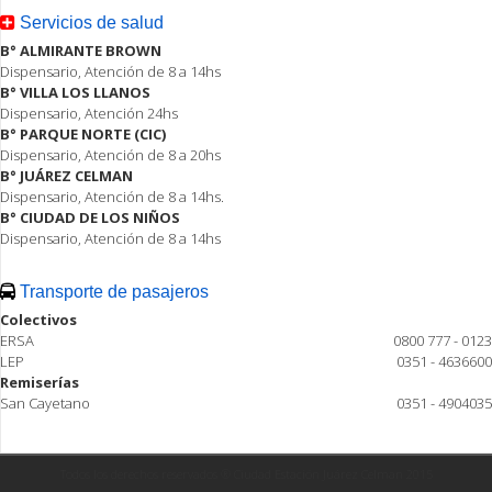
Servicios de salud
B° ALMIRANTE BROWN
Dispensario, Atención de 8 a 14hs
B° VILLA LOS LLANOS
Dispensario, Atención 24hs
B° PARQUE NORTE (CIC)
Dispensario, Atención de 8 a 20hs
B° JUÁREZ CELMAN
Dispensario, Atención de 8 a 14hs.
B° CIUDAD DE LOS NIÑOS
Dispensario, Atención de 8 a 14hs
Transporte de pasajeros
Colectivos
ERSA
0800 777 - 0123
LEP
0351 - 4636600
Remiserías
San Cayetano
0351 - 4904035
Todos los derechos reservados ® Ciudad Estación Juárez Celman 2015