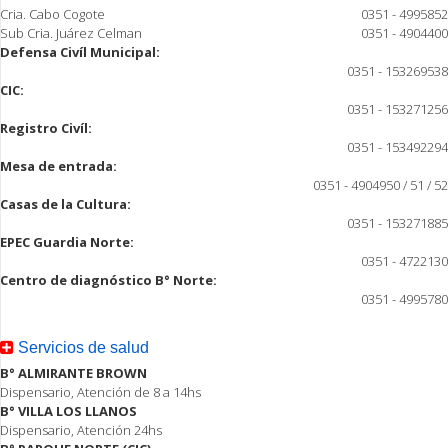
Cria. Cabo Cogote
0351 - 4995852
Sub Cria. Juárez Celman
0351 - 4904400
Defensa Civíl Municipal:
0351 - 153269538
CIC:
0351 - 153271256
Registro Civíl:
0351 - 153492294
Mesa de entrada:
0351 - 4904950 / 51 / 52
Casas de la Cultura:
0351 - 153271885
EPEC Guardia Norte:
0351 - 4722130
Centro de diagnóstico B° Norte:
0351 - 4995780
Servicios de salud
B° ALMIRANTE BROWN
Dispensario, Atención de 8 a 14hs
B° VILLA LOS LLANOS
Dispensario, Atención 24hs