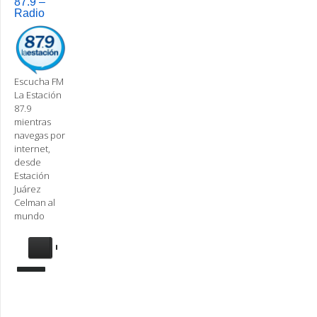
87.9 –
Radio
Escucha FM
La Estación
87.9
mientras
navegas por
internet,
desde
Estación
Juárez
Celman al
mundo
Se
requiere
actualización