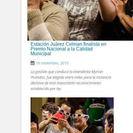
Estación Juárez Celman finalista en
Premio Nacional a la Calidad
Municipal
19 noviembre, 2019
La gestión que conduce la intendenta Myrian
Prunotto, fue elegida entre miles para la instancia
decisiva de este importante reconocimiento
establecido por ley.