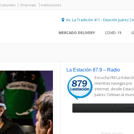
Culturales
Empresas
Instituciones
Av. La Tradición 411 - Estación Juárez 
MERCADO DELIVERY
COVID-19
G
La Estación 87.9 – Radio
Escucha FM La Estació
mientras navegas por
internet, desde Estac
Juárez Celman al mu
Se requiere actualización
Para reproducir la radio, deberá
actualizar en su navegador la versi
más reciente de
Flash plugin
.