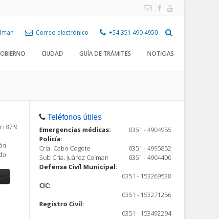
Celman
Correo electrónico
+54 351 490 4950
OBIERNO
CIUDAD
GUÍA DE TRÁMITES
NOTICIAS
Teléfonos útiles
n 87.9
Emergencias médicas:
0351 - 4904955
Policía:
ión
Cria. Cabo Cogote
0351 - 4995852
ndo
Sub Cria. Juárez Celman
0351 - 4904400
Defensa Civíl Municipal:
0351 - 153269538
CIC:
0351 - 153271256
Registro Civíl:
ón
0351 - 153492294