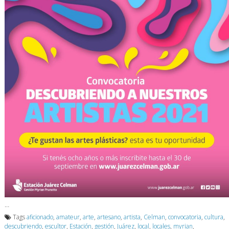
…
Tags
aficionado
,
amateur
,
arte
,
artesano
,
artista
,
Celman
,
convocatoria
,
cultura
,
descubriendo
,
escultor
,
Estación
,
gestión
,
Juárez
,
local
,
locales
,
myrian
,