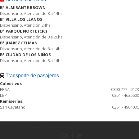
B° ALMIRANTE BROWN
Dispensario, Atención de 8 a 14hs
B° VILLA LOS LLANOS
Dispensario, Atención 24hs
B° PARQUE NORTE (CIC)
Dispensario, Atención de 8 a 20hs
B° JUÁREZ CELMAN
Dispensario, Atención de 8 a 14hs.
B° CIUDAD DE LOS NIÑOS
Dispensario, Atención de 8 a 14hs
Transporte de pasajeros
Colectivos
ERSA
0800 777 - 0123
LEP
0351 - 4636600
Remiserías
San Cayetano
0351 - 4904035
Todos los derechos reservados ® Ciudad Estación Juárez Celman 2015