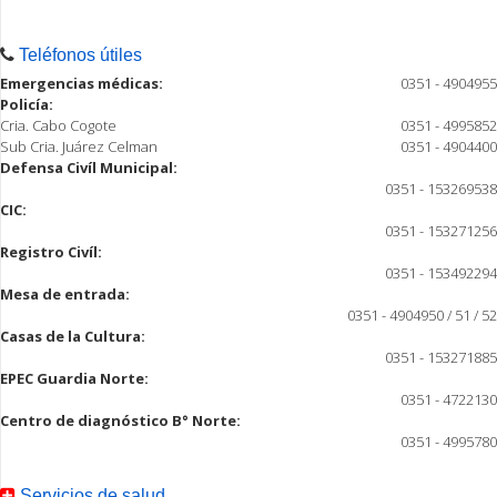
Teléfonos útiles
Emergencias médicas:
0351 - 4904955
Policía:
Cria. Cabo Cogote
0351 - 4995852
Sub Cria. Juárez Celman
0351 - 4904400
Defensa Civíl Municipal:
0351 - 153269538
CIC:
0351 - 153271256
Registro Civíl:
0351 - 153492294
Mesa de entrada:
0351 - 4904950 / 51 / 52
Casas de la Cultura:
0351 - 153271885
EPEC Guardia Norte:
0351 - 4722130
Centro de diagnóstico B° Norte:
0351 - 4995780
Servicios de salud