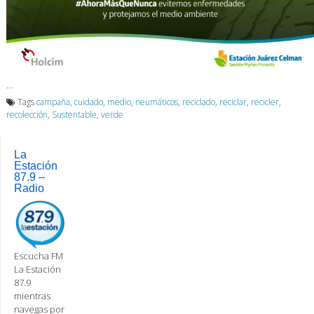
…
Tags
campaña
,
cuidado
,
medio
,
neumáticos
,
reciclado
,
reciclar
,
recicler
,
recolección
,
Sustentable
,
verde
La
Estación
87.9 –
Radio
Escucha FM
La Estación
87.9
mientras
navegas por