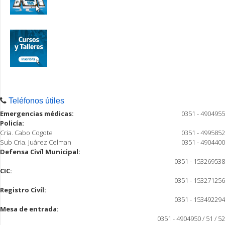
Teléfonos útiles
Emergencias médicas:
0351 - 4904955
Policía:
Cria. Cabo Cogote
0351 - 4995852
Sub Cria. Juárez Celman
0351 - 4904400
Defensa Civíl Municipal:
0351 - 153269538
CIC:
0351 - 153271256
Registro Civíl:
0351 - 153492294
Mesa de entrada:
0351 - 4904950 / 51 / 52