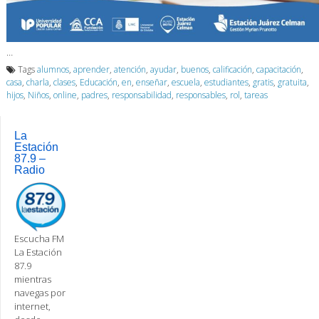
…
Tags
alumnos
,
aprender
,
atención
,
ayudar
,
buenos
,
calificación
,
capacitación
,
casa
,
charla
,
clases
,
Educación
,
en
,
enseñar
,
escuela
,
estudiantes
,
gratis
,
gratuita
,
hijos
,
Niños
,
online
,
padres
,
responsabilidad
,
responsables
,
rol
,
tareas
La
Estación
87.9 –
Radio
Escucha FM
La Estación
87.9
mientras
navegas por
internet,