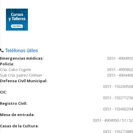
Teléfonos útiles
Emergencias médicas:
0351 - 4904955
Policía:
Cria. Cabo Cogote
0351 - 4995852
Sub Cria. Juárez Celman
0351 - 4904400
Defensa Civíl Municipal:
0351 - 153269538
CIC:
0351 - 153271256
Registro Civíl:
0351 - 153492294
Mesa de entrada:
0351 - 4904950 / 51 / 52
Casas de la Cultura:
0351 - 153271885