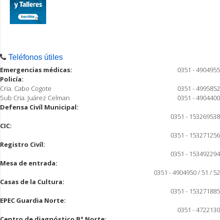
Teléfonos útiles
Emergencias médicas:
0351 - 4904955
Policía:
Cria. Cabo Cogote
0351 - 4995852
Sub Cria. Juárez Celman
0351 - 4904400
Defensa Civíl Municipal:
0351 - 153269538
CIC:
0351 - 153271256
Registro Civíl:
0351 - 153492294
Mesa de entrada:
0351 - 4904950 / 51 / 52
Casas de la Cultura:
0351 - 153271885
EPEC Guardia Norte:
0351 - 4722130
Centro de diagnóstico B° Norte: