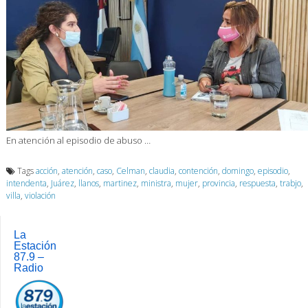
En atención al episodio de abuso …
Tags
acción
,
atención
,
caso
,
Celman
,
claudia
,
contención
,
domingo
,
episodio
,
intendenta
,
Juárez
,
llanos
,
martinez
,
ministra
,
mujer
,
provincia
,
respuesta
,
trabjo
,
villa
,
violación
La
Estación
87.9 –
Radio