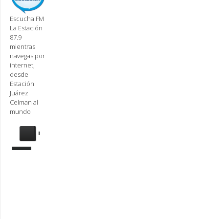
Escucha FM
La Estación
87.9
mientras
navegas por
internet,
desde
Estación
Juárez
Celman al
mundo
Se
requiere
actualización
Para
reproducir
la