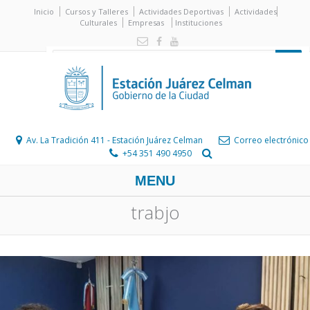
Inicio
Cursos y Talleres
Actividades Deportivas
Actividades
Culturales
Empresas
Instituciones
Av. La Tradición 411 - Estación Juárez Celman
Correo electrónico
+54 351 490 4950
MENU
trabjo