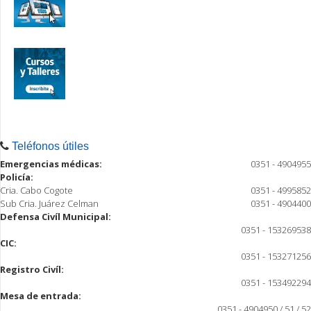
Teléfonos útiles
Emergencias médicas:
0351 - 4904955
Policía:
Cria. Cabo Cogote
0351 - 4995852
Sub Cria. Juárez Celman
0351 - 4904400
Defensa Civíl Municipal:
0351 - 153269538
CIC:
0351 - 153271256
Registro Civíl:
0351 - 153492294
Mesa de entrada:
0351 - 4904950 / 51 / 52