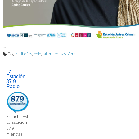
…
Tags
caribeñas
,
pelo
,
taller
,
trenzas
,
Verano
La
Estación
87.9 –
Radio
Escucha FM
La Estación
87.9
mientras