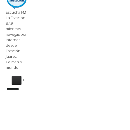
Escucha FM
La Estación
87.9
mientras
navegas por
internet,
desde
Estación
Juárez
Celman al
mundo
Se
requiere
actualización
Para
reproducir
la