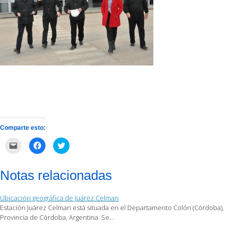
Comparte esto:
Haz
Haz
Haz
clic
clic
clic
para
para
para
enviar
compartir
compartir
por
en
en
Notas relacionadas
correo
Facebook
Twitter
electrónico
(Se
(Se
a
abre
abre
un
en
en
Ubicación geográfica de Juárez Celman
amigo
una
una
(Se
ventana
ventana
Estación Juárez Celman está situada en el Departamento Colón (Córdoba),
abre
nueva)
nueva)
Provincia de Córdoba, Argentina. Se…
en
una