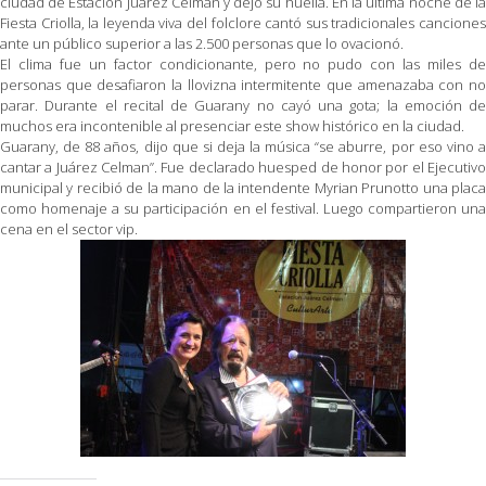
ciudad de Estación Juárez Celman y dejó su huella. En la última noche de la
Fiesta Criolla, la leyenda viva del folclore cantó sus tradicionales canciones
ante un público superior a las 2.500 personas que lo ovacionó.
El clima fue un factor condicionante, pero no pudo con las miles de
personas que desafiaron la llovizna intermitente que amenazaba con no
parar. Durante el recital de Guarany no cayó una gota; la emoción de
muchos era incontenible al presenciar este show histórico en la ciudad.
Guarany, de 88 años, dijo que si deja la música “se aburre, por eso vino a
cantar a Juárez Celman”. Fue declarado huesped de honor por el Ejecutivo
municipal y recibió de la mano de la intendente Myrian Prunotto una placa
como homenaje a su participación en el festival. Luego compartieron una
cena en el sector vip.