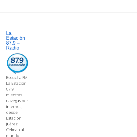
Post
navigation
La
Estación
87.9 –
Radio
Escucha FM
La Estación
87.9
mientras
navegas por
internet,
desde
Estación
Juárez
Celman al
mundo