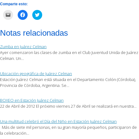
Comparte esto:
Haz
Haz
Haz
clic
clic
clic
para
para
para
enviar
compartir
compartir
por
en
en
Notas relacionadas
correo
Facebook
Twitter
electrónico
(Se
(Se
a
abre
abre
un
en
en
Zumba en Juárez Celman
amigo
una
una
(Se
ventana
ventana
Ayer comenzaron las clases de zumba en el Club Juventud Unida de Juárez
abre
nueva)
nueva)
Celman. Un…
en
una
ventana
nueva)
Ubicación geográfica de Juárez Celman
Estación Juárez Celman está situada en el Departamento Colón (Córdoba),
Provincia de Córdoba, Argentina. Se…
BOXEO en Estación Juárez Celman
22 de Abril de 2012 El próximo viernes 27 de Abril se realizará en nuestra…
Una multitud celebró el Día del Niño en Estación Juárez Celman
Más de siete mil personas, en su gran mayoría pequeños, participaron de
la celebración…