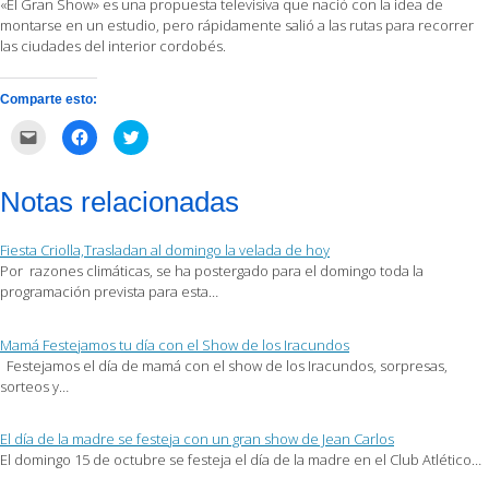
«El Gran Show» es una propuesta televisiva que nació con la idea de
montarse en un estudio, pero rápidamente salió a las rutas para recorrer
las ciudades del interior cordobés.
Comparte esto:
Haz
Haz
Haz
clic
clic
clic
para
para
para
enviar
compartir
compartir
por
en
en
Notas relacionadas
correo
Facebook
Twitter
electrónico
(Se
(Se
a
abre
abre
un
en
en
Fiesta Criolla,Trasladan al domingo la velada de hoy
amigo
una
una
(Se
ventana
ventana
Por razones climáticas, se ha postergado para el domingo toda la
abre
nueva)
nueva)
programación prevista para esta…
en
una
ventana
nueva)
Mamá Festejamos tu día con el Show de los Iracundos
Festejamos el día de mamá con el show de los Iracundos, sorpresas,
sorteos y…
El día de la madre se festeja con un gran show de Jean Carlos
El domingo 15 de octubre se festeja el día de la madre en el Club Atlético…