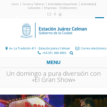
Inicio
Cursos y Talleres
Actividades Deportivas
Actividades
Culturales
Empresas
Instituciones
Av. La Tradición 411 - Estación Juárez Celman
Correo electrónico
+54 351 490 4950
MENU
Un domingo a pura diversión con
«El Gran Show»