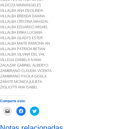
VILDOZA MARIANGELES
VILLALBA ANA DEOLINDA
VILLALBA BRENDA DAIANA
VILLALBA CRISTINA MAGDAL
VILLALBA EDUARDO MISAEL
VILLALBA ERIKA LUCIANA
VILLALBA GLADYS ESTER
VILLALBA MAITE RAMONA AN
VILLALBA PATRICIA BETIAN
VILLALBA SILVINA DEL VAL
VILLEGA DANIELA IVANA
ZALAZAR GABRIEL ALBERTO
ZAMBRANO CLAUDIA VICENTA
ZAMBRANO PAOLA GISELA
ZARATE MONICA JULIETA
ZIGLIOTTI ANA ISABEL
Comparte esto:
Haz
Haz
Haz
clic
clic
clic
para
para
para
enviar
compartir
compartir
por
en
en
Notas relacionadas
correo
Facebook
Twitter