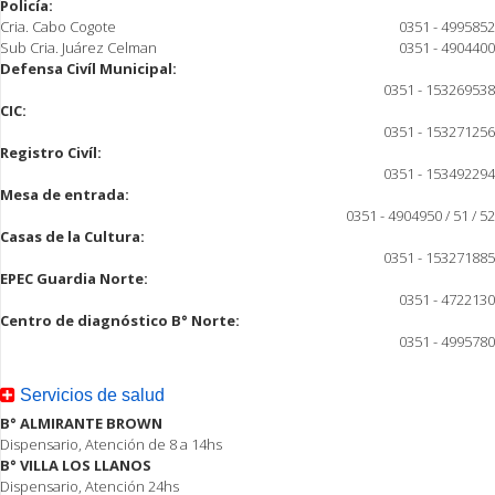
Policía:
Cria. Cabo Cogote
0351 - 4995852
Sub Cria. Juárez Celman
0351 - 4904400
Defensa Civíl Municipal:
0351 - 153269538
CIC:
0351 - 153271256
Registro Civíl:
0351 - 153492294
Mesa de entrada:
0351 - 4904950 / 51 / 52
Casas de la Cultura:
0351 - 153271885
EPEC Guardia Norte:
0351 - 4722130
Centro de diagnóstico B° Norte:
0351 - 4995780
Servicios de salud
B° ALMIRANTE BROWN
Dispensario, Atención de 8 a 14hs
B° VILLA LOS LLANOS
Dispensario, Atención 24hs