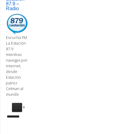
87.9 –
Radio
Escucha FM
La Estación
87.9
mientras
navegas por
internet,
desde
Estación
Juárez
Celman al
mundo
Se
requiere