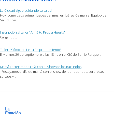
electrónico
(Se
(Se
a
abre
abre
un
en
en
La Ciudad sigue cuidando tu salud
amigo
una
una
(Se
ventana
ventana
Hoy, como cada primer jueves del mes, en Juárez Celman el Equipo de
abre
nueva)
nueva)
Salud tuvo…
en
una
ventana
nueva)
Inscripción al taller "Armá tu Propia Huerta"
Cargando…
Taller: "Cómo Iniciar tu Emprendimiento"
El viernes 29 de septiembre a las 18 hs en el CIC de Barrio Parque…
Mamá Festejamos tu día con el Show de los Iracundos
Festejamos el día de mamá con el show de los Iracundos, sorpresas,
sorteos y…
Post
navigation
La
Estación