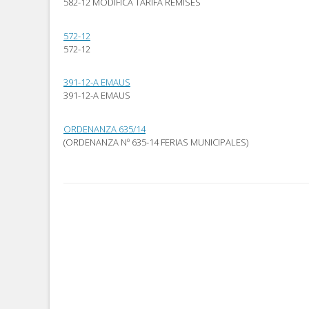
582-12 MODIFICA TARIFA REMISES
abre
nueva)
nueva)
en
una
ventana
572-12
nueva)
572-12
391-12-A EMAUS
391-12-A EMAUS
ORDENANZA 635/14
(ORDENANZA Nº 635-14 FERIAS MUNICIPALES)
Post
navigation