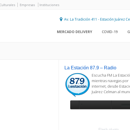
Culturales
Empresas
Instituciones
Av. La Tradición 411 - Estación Juárez 
MERCADO DELIVERY
COVID-19
G
La Estación 87.9 – Radio
Escucha FM La Estació
mientras navegas por
internet, desde Estac
Juárez Celman al mu
Se requiere actualización
Para reproducir la radio, deberá
actualizar en su navegador la versi
más reciente de
Flash plugin
.