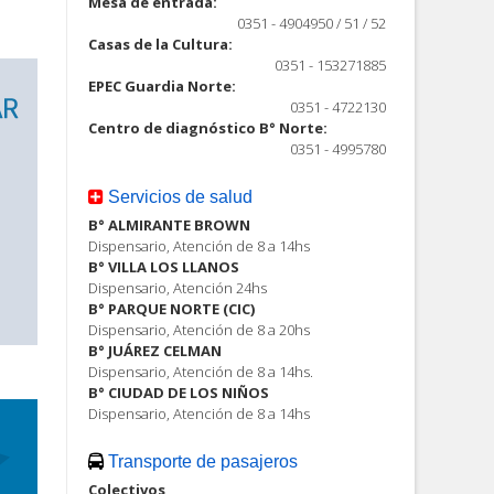
Mesa de entrada:
0351 - 4904950 / 51 / 52
Casas de la Cultura:
0351 - 153271885
EPEC Guardia Norte:
0351 - 4722130
Centro de diagnóstico B° Norte:
0351 - 4995780
Servicios de salud
B° ALMIRANTE BROWN
Dispensario, Atención de 8 a 14hs
B° VILLA LOS LLANOS
Dispensario, Atención 24hs
B° PARQUE NORTE (CIC)
Dispensario, Atención de 8 a 20hs
B° JUÁREZ CELMAN
Dispensario, Atención de 8 a 14hs.
B° CIUDAD DE LOS NIÑOS
Dispensario, Atención de 8 a 14hs
Transporte de pasajeros
Colectivos