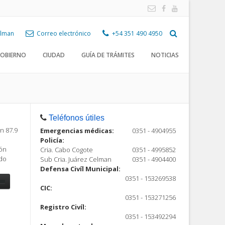
Celman
Correo electrónico
+54 351 490 4950
OBIERNO
CIUDAD
GUÍA DE TRÁMITES
NOTICIAS
Teléfonos útiles
n 87.9
Emergencias médicas:
0351 - 4904955
Policía:
ión
Cria. Cabo Cogote
0351 - 4995852
ndo
Sub Cria. Juárez Celman
0351 - 4904400
Defensa Civíl Municipal:
0351 - 153269538
CIC:
0351 - 153271256
Registro Civíl:
ón
0351 - 153492294