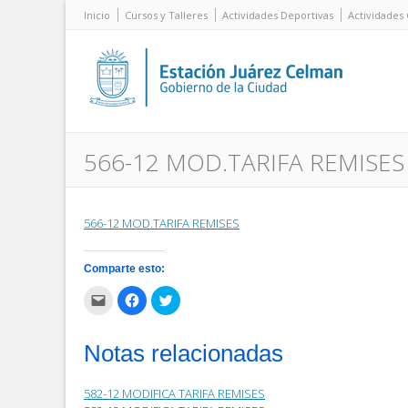
Inicio
Cursos y Talleres
Actividades Deportivas
Actividades 
566-12 MOD.TARIFA REMISES
566-12 MOD.TARIFA REMISES
Comparte esto:
Haz
Haz
Haz
clic
clic
clic
para
para
para
enviar
compartir
compartir
por
en
en
Notas relacionadas
correo
Facebook
Twitter
electrónico
(Se
(Se
a
abre
abre
un
en
en
582-12 MODIFICA TARIFA REMISES
amigo
una
una
(Se
ventana
ventana