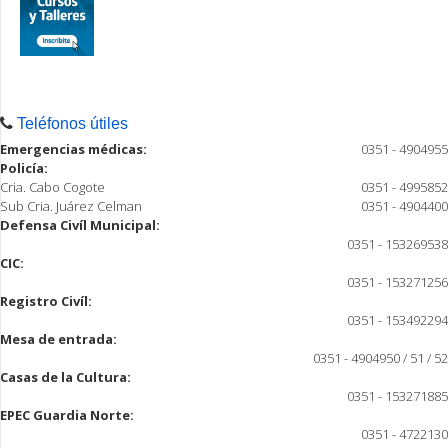
Teléfonos útiles
Emergencias médicas:
0351 - 4904955
Policía:
Cria. Cabo Cogote
0351 - 4995852
Sub Cria. Juárez Celman
0351 - 4904400
Defensa Civíl Municipal:
0351 - 153269538
CIC:
0351 - 153271256
Registro Civíl:
0351 - 153492294
Mesa de entrada:
0351 - 4904950 / 51 / 52
Casas de la Cultura:
0351 - 153271885
EPEC Guardia Norte:
0351 - 4722130