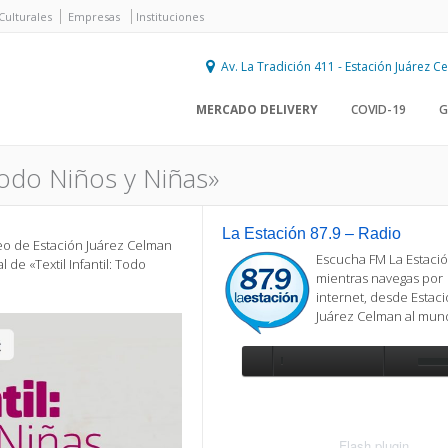
Culturales
Empresas
Instituciones
Av. La Tradición 411 - Estación Juárez 
MERCADO DELIVERY
COVID-19
G
 Todo Niños y Niñas»
La Estación 87.9 – Radio
leo de Estación Juárez Celman
Escucha FM La Estació
 de «Textil Infantil: Todo
mientras navegas por
internet, desde Estac
Juárez Celman al mu
Se requiere actualización
Para reproducir la radio, deberá
actualizar en su navegador la versi
más reciente de
Flash plugin
.