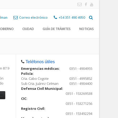
Celman
Correo electrónico
+54 351 490 4950
OBIERNO
CIUDAD
GUÍA DE TRÁMITES
NOTICIAS
Teléfonos útiles
n 87.9
Emergencias médicas:
0351 - 4904955
Policía:
ión
Cria. Cabo Cogote
0351 - 4995852
ndo
Sub Cria. Juárez Celman
0351 - 4904400
Defensa Civíl Municipal:
0351 - 153269538
CIC:
0351 - 153271256
Registro Civíl:
ón
0351 - 153492294