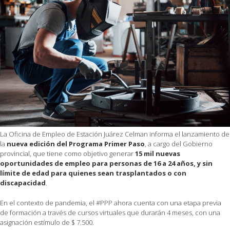
La Oficina de Empleo de Estación Juárez Celman informa el lanzamiento de
la
nueva edición del Programa Primer Paso
, a cargo del Gobierno
provincial, que tiene como objetivo generar
15 mil nuevas
oportunidades de empleo para personas de 16 a 24 años, y sin
límite de edad para quienes sean trasplantados o con
discapacidad
.
En el contexto de pandemia, el #PPP ahora cuenta con una etapa previa
de formación a través de cursos virtuales que durarán 4 meses, con una
asignación estímulo de $ 7.500.