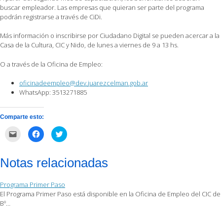
buscar empleador. Las empresas que quieran ser parte del programa
podrán registrarse a través de CiDi.
Más información o inscribirse por Ciudadano Digital se pueden acercar a la
Casa de la Cultura, CIC y Nido, de lunes a viernes de 9 a 13 hs.
O a través de la Oficina de Empleo:
oficinadeempleo@dev.juarezcelman.gob.ar
WhatsApp: 3513271885
Comparte esto:
Haz
Haz
Haz
clic
clic
clic
para
para
para
enviar
compartir
compartir
por
en
en
Notas relacionadas
correo
Facebook
Twitter
electrónico
(Se
(Se
a
abre
abre
un
en
en
Programa Primer Paso
amigo
una
una
(Se
ventana
ventana
El Programa Primer Paso está disponible en la Oficina de Empleo del CIC de
abre
nueva)
nueva)
Bº…
en
una
ventana