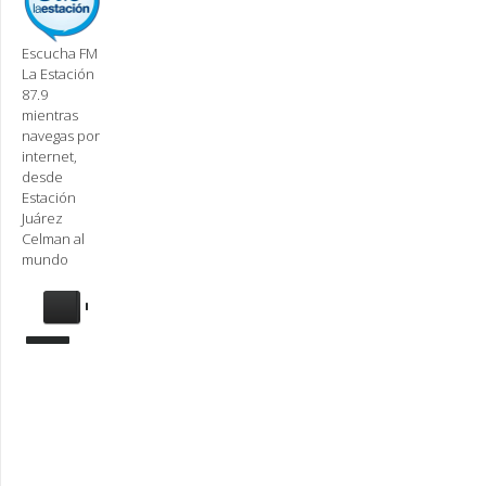
Escucha FM
La Estación
87.9
mientras
navegas por
internet,
desde
Estación
Juárez
Celman al
mundo
Se
requiere
actualización
Para
reproducir
la