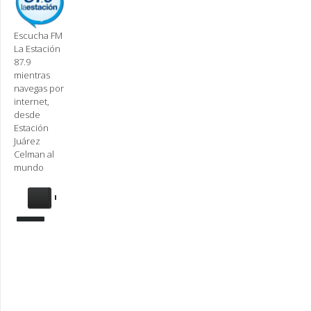
Escucha FM
La Estación
87.9
mientras
navegas por
internet,
desde
Estación
Juárez
Celman al
mundo
Se
requiere
actualización
Para
reproducir
la