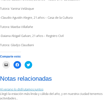
Tutora: Yanina Velásque
-Claudio Agustín Alegre, 21 años – Casa de la Cultura
Tutora: Maeba Villafañe
-Daiana Abigail Galvan, 21 años – Registro Civil
Tutora: Gladys Claudiani
Comparte esto:
Haz
Haz
Haz
clic
clic
clic
para
para
para
enviar
compartir
compartir
por
en
en
Notas relacionadas
correo
Facebook
Twitter
electrónico
(Se
(Se
a
abre
abre
un
en
en
Al verano lo disfrutamos juntos
amigo
una
una
(Se
ventana
ventana
Llegó la estación más linda y cálida del año, y en nuestra ciudad tenemos
abre
nueva)
nueva)
actividades…
en
una
ventana