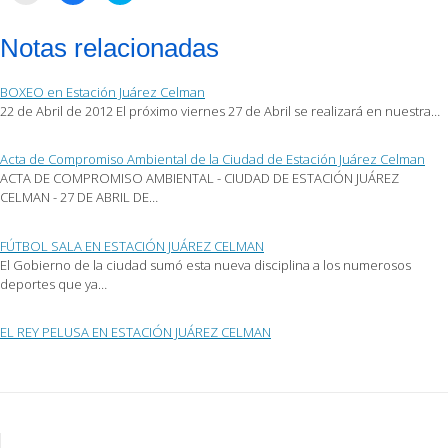
para
para
para
enviar
compartir
compartir
por
en
en
Notas relacionadas
correo
Facebook
Twitter
electrónico
(Se
(Se
a
abre
abre
un
en
en
BOXEO en Estación Juárez Celman
amigo
una
una
(Se
ventana
ventana
22 de Abril de 2012 El próximo viernes 27 de Abril se realizará en nuestra…
abre
nueva)
nueva)
en
una
ventana
Acta de Compromiso Ambiental de la Ciudad de Estación Juárez Celman
nueva)
ACTA DE COMPROMISO AMBIENTAL - CIUDAD DE ESTACIÓN JUÁREZ
CELMAN - 27 DE ABRIL DE…
FÚTBOL SALA EN ESTACIÓN JUÁREZ CELMAN
El Gobierno de la ciudad sumó esta nueva disciplina a los numerosos
deportes que ya…
EL REY PELUSA EN ESTACIÓN JUÁREZ CELMAN
Post