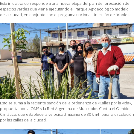
Esta iniciativa corresponde a una nueva etapa del plan de forestación de
espacios verdes que viene ejecutando el Parque Agroecológico modelo
de la ciudad, en conjunto con el programa nacional Un millón de árboles.
Esto se suma a la reciente sanción de la ordenanza de «Calles por la vida»,
propuesta por la OMS y la Red Argentina de Municipios Contra el Cambio
Climático, que establece la velocidad máxima de 30 km/h para la circulación
por las calles de la ciudad.