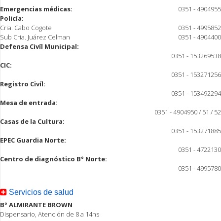
Emergencias médicas:
0351 - 4904955
Policía:
Cria. Cabo Cogote
0351 - 4995852
Sub Cria. Juárez Celman
0351 - 4904400
Defensa Civíl Municipal:
0351 - 153269538
CIC:
0351 - 153271256
Registro Civíl:
0351 - 153492294
Mesa de entrada:
0351 - 4904950 / 51 / 52
Casas de la Cultura:
0351 - 153271885
EPEC Guardia Norte:
0351 - 4722130
Centro de diagnóstico B° Norte:
0351 - 4995780
Servicios de salud
B° ALMIRANTE BROWN
Dispensario, Atención de 8 a 14hs