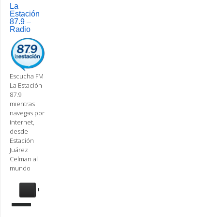
navigation
La
Estación
87.9 –
Radio
Escucha FM
La Estación
87.9
mientras
navegas por
internet,
desde
Estación
Juárez
Celman al
mundo
Se