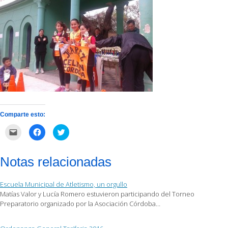
Comparte esto:
Haz
Haz
Haz
clic
clic
clic
para
para
para
enviar
compartir
compartir
por
en
en
Notas relacionadas
correo
Facebook
Twitter
electrónico
(Se
(Se
a
abre
abre
un
en
en
Escuela Municipal de Atletismo, un orgullo
amigo
una
una
(Se
ventana
ventana
Matías Valor y Lucía Romero estuvieron participando del Torneo
abre
nueva)
nueva)
Preparatorio organizado por la Asociación Córdoba…
en
una
ventana
nueva)