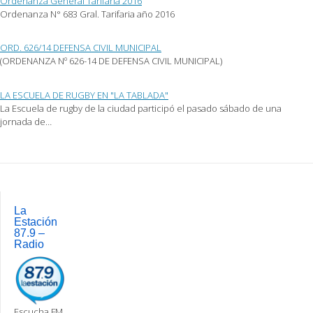
Ordenanza General Tarifaria 2016
Ordenanza N° 683 Gral. Tarifaria año 2016
ORD. 626/14 DEFENSA CIVIL MUNICIPAL
(ORDENANZA Nº 626-14 DE DEFENSA CIVIL MUNICIPAL)
LA ESCUELA DE RUGBY EN "LA TABLADA"
La Escuela de rugby de la ciudad participó el pasado sábado de una
jornada de…
Post
navigation
La
Estación
87.9 –
Radio
Escucha FM