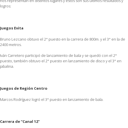
nos representan en distintos lugares y estos son sus últimos resultados y
logros:
Juegos Evita
Bruno Lezcano obtuvo el 2° puesto en la carrera de 800m. y el 3° en la de
2400 metros.
Iván Carretero participó de lanzamiento de bala y se quedó con el 2°
puesto, también obtuvo el 2° puesto en lanzamiento de disco y el 3° en
jabalina.
Juegos de Región Centro
Marcos Rodríguez logró el 3° puesto en lanzamiento de bala.
Carrera de “Canal 12”