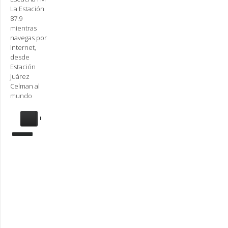
La Estación
87.9
mientras
navegas por
internet,
desde
Estación
Juárez
Celman al
mundo
Se
requiere
actualización
Para
reproducir
la
radio,
deberá