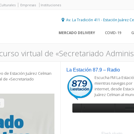
Culturales
Empresas
Instituciones
Av. La Tradición 411 - Estación Juárez 
MERCADO DELIVERY
COVID-19
G
 curso virtual de «Secretariado Adminis
La Estación 87.9 – Radio
leo de Estación Juárez Celman
Escucha FM La Estació
ual de «Secretariado
mientras navegas por
internet, desde Estac
Juárez Celman al mu
Se requiere actualización
Para reproducir la radio, deberá
actualizar en su navegador la versi
más reciente de
Flash plugin
.