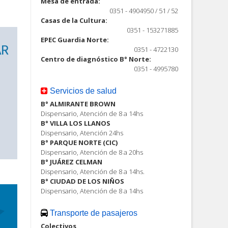
Mesa de entrada:
0351 - 4904950 / 51 / 52
Casas de la Cultura:
0351 - 153271885
EPEC Guardia Norte:
0351 - 4722130
Centro de diagnóstico B° Norte:
0351 - 4995780
Servicios de salud
B° ALMIRANTE BROWN
Dispensario, Atención de 8 a 14hs
B° VILLA LOS LLANOS
Dispensario, Atención 24hs
B° PARQUE NORTE (CIC)
Dispensario, Atención de 8 a 20hs
B° JUÁREZ CELMAN
Dispensario, Atención de 8 a 14hs.
B° CIUDAD DE LOS NIÑOS
Dispensario, Atención de 8 a 14hs
Transporte de pasajeros
Colectivos