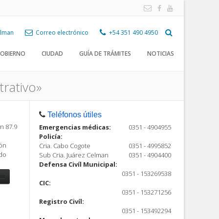
Celman
Correo electrónico
+54 351 490 4950
OBIERNO
CIUDAD
GUÍA DE TRÁMITES
NOTICIAS
trativo»
Teléfonos útiles
n 87.9
Emergencias médicas:
0351 - 4904955
Policía:
ión
Cria. Cabo Cogote
0351 - 4995852
ndo
Sub Cria. Juárez Celman
0351 - 4904400
Defensa Civíl Municipal:
0351 - 153269538
CIC:
0351 - 153271256
Registro Civíl:
ón
0351 - 153492294