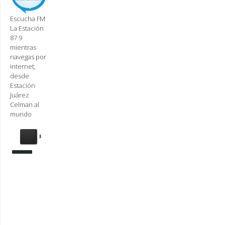
Escucha FM
La Estación
87.9
mientras
navegas por
internet,
desde
Estación
Juárez
Celman al
mundo
Se
requiere
actualización
Para
reproducir
la
radio,