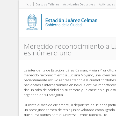
Inicio
Cursos y Talleres
Actividades Deportivas
Actividades 
Merecido reconocimiento a Lu
es número uno
La intendenta de Estación Juárez Celman, Myrian Prunotto, 
merecido reconocimiento a Luciana Moyano, una joven ten
recientemente estuvo representando a la ciudad cordobes
nacionales e internacionales en los que obtuvo importantes
dar un salto de calidad en su carrera y ubicarse en el pues
argentino en su categoría.
Durante el mes de diciembre, la deportista de 15 años part
un prestigioso torneo de tenis junior valorado como «grado 
que suma puntos para el Universal Tennis Rating (UTR).