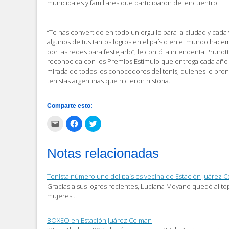
municipales y familiares que participaron del encuentro.
“Te has convertido en todo un orgullo para la ciudad y cad
algunos de tus tantos logros en el país o en el mundo ha
por las redes para festejarlo”, le contó la intendenta Prunott
reconocida con los Premios Estímulo que entrega cada año L
mirada de todos los conocedores del tenis, quienes le prono
tenistas argentinas que hicieron historia.
Comparte esto:
Haz
Haz
Haz
clic
clic
clic
para
para
para
enviar
compartir
compartir
por
en
en
Notas relacionadas
correo
Facebook
Twitter
electrónico
(Se
(Se
a
abre
abre
un
en
en
Tenista número uno del país es vecina de Estación Juárez 
amigo
una
una
(Se
ventana
ventana
Gracias a sus logros recientes, Luciana Moyano quedó al top
abre
nueva)
nueva)
mujeres…
en
una
ventana
nueva)
BOXEO en Estación Juárez Celman