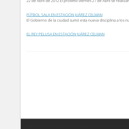
22 de Abril de 2012 El próximo viernes 27 de Abril se realiz
FÚTBOL SALA EN ESTACIÓN JUÁREZ CELMAN
El Gobierno de la ciudad sumó esta nueva disciplina a los
EL REY PELUSA EN ESTACIÓN JUÁREZ CELMAN
Post
navigation
Todos los derechos reservados ® Ciudad Estación Juárez Celman 2015