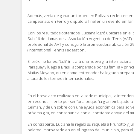
Además, venía de ganar un torneo en Bolivia y recientemen
campeonato en Ferro y disputó la final en un evento simila
Con los resultados obtenidos, Luciana logró ubicarse en el
Sub 16 de damas de la Asociación Argentina de Tenis (AAT), 
profesional de AAT y consiguió la prometedora ubicación 29
(International Tennis Federation).
El próximo lunes, “Luli” iniciará una nueva gira internacional
Paraguay y luego a Brasil, acompañada por su familia y pri
Matias Moyano, quien como entrenador ha logrado preparar a
altura de los torneos internacionales.
En el breve acto realizado en la sede municipal, la intenden
en reconocimiento por ser “una pequeña gran embajadora d
Celman, y de un sobre con una ayuda económica para solven
próxima gira, en consonancia con el constante apoyo del mu
En contraparte, Luciana le regaló su raqueta a Prunotto y j
peloteo improvisado en en el ingreso del municipio, para el 