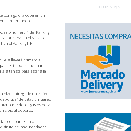
actualizar en su navegador la versi
más reciente de
Flash plugin
.
te consiguió la copa en un
r en San Fernando.
 puesto número 1 del Ranking
está primera en el ranking
1 en el Ranking ITF
 que la llevará primero a
ncipalmente por su hermano
 la tenista para estar a la
ta hizo entrega de un trofeo
eportiva” de Estación Juárez
tar parte de los gastos de la
nicipio al deporte.
untas compartieron de un
disfrute de las autoridades