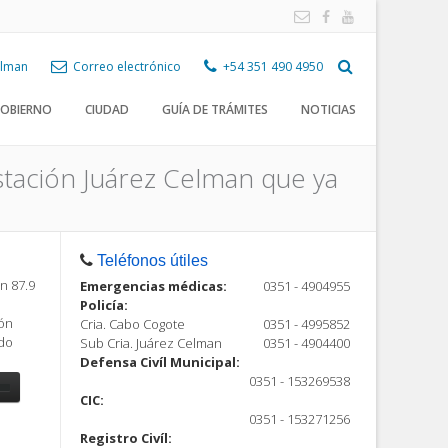
Celman
Correo electrónico
+54 351 490 4950
OBIERNO
CIUDAD
GUÍA DE TRÁMITES
NOTICIAS
stación Juárez Celman que ya
Teléfonos útiles
n 87.9
Emergencias médicas:
0351 - 4904955
Policía:
ión
Cria. Cabo Cogote
0351 - 4995852
ndo
Sub Cria. Juárez Celman
0351 - 4904400
Defensa Civíl Municipal:
0351 - 153269538
CIC:
0351 - 153271256
Registro Civíl: