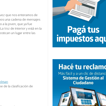
a vez que nos enteramos de
cemos una cadena de mensajes
o a la joven, que ya fue
a Voz de Interior y está en la
stican un lugar entre las
Celman
e de la clasificación de