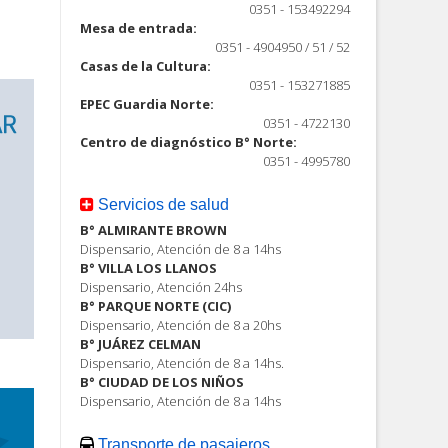
ón
0351 - 153492294
Mesa de entrada:
0351 - 4904950 / 51 / 52
Casas de la Cultura:
0351 - 153271885
EPEC Guardia Norte:
0351 - 4722130
Centro de diagnóstico B° Norte:
0351 - 4995780
Servicios de salud
B° ALMIRANTE BROWN
Dispensario, Atención de 8 a 14hs
B° VILLA LOS LLANOS
Dispensario, Atención 24hs
B° PARQUE NORTE (CIC)
Dispensario, Atención de 8 a 20hs
B° JUÁREZ CELMAN
Dispensario, Atención de 8 a 14hs.
B° CIUDAD DE LOS NIÑOS
Dispensario, Atención de 8 a 14hs
Transporte de pasajeros