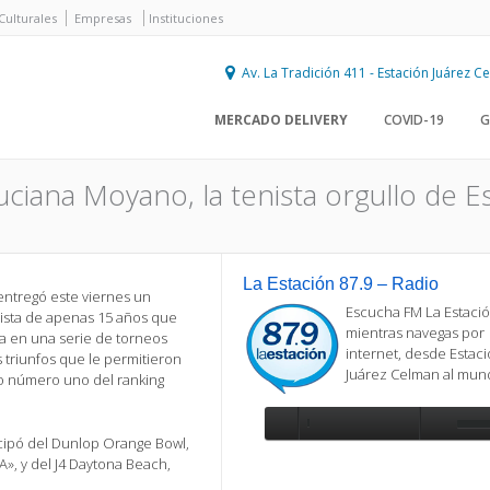
Culturales
Empresas
Instituciones
Av. La Tradición 411 - Estación Juárez 
MERCADO DELIVERY
COVID-19
G
ciana Moyano, la tenista orgullo de E
La Estación 87.9 – Radio
entregó este viernes un
Escucha FM La Estació
ista de apenas 15 años que
mientras navegas por
a en una serie de torneos
internet, desde Estac
 triunfos que le permitieron
Juárez Celman al mu
to número uno del ranking
icipó del Dunlop Orange Bowl,
Se requiere actualización
A», y del J4 Daytona Beach,
Para reproducir la radio, deberá