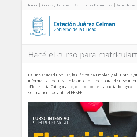
Inicio
Cursos y Talleres
Actividades Deportivas
Actividades 
Hacé el curso para matricular
La Universidad Popular, la Oficina de Empleo y el Punto Digi
informan la apertura de las inscripciones para el curso int
«Electricista Categoría III», dictado por el capacitador Igna
ser matriculado ante el ERSEP.