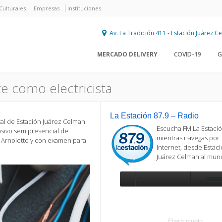
Culturales
Empresas
Instituciones
Av. La Tradición 411 - Estación Juárez 
MERCADO DELIVERY
COVID-19
G
te como electricista
La Estación 87.9 – Radio
tal de Estación Juárez Celman
Escucha FM La Estació
ensivo semipresencial de
mientras navegas por
cio Arnoletto y con examen para
internet, desde Estac
Juárez Celman al mu
Se requiere actualización
Para reproducir la radio, deberá
actualizar en su navegador la versi
más reciente de
Flash plugin
.