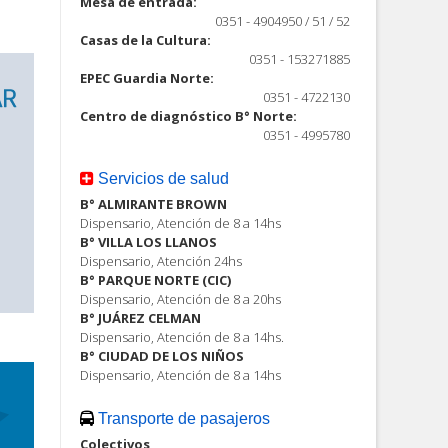
Mesa de entrada:
0351 - 4904950 / 51 / 52
Casas de la Cultura:
0351 - 153271885
EPEC Guardia Norte:
0351 - 4722130
Centro de diagnóstico B° Norte:
0351 - 4995780
Servicios de salud
B° ALMIRANTE BROWN
Dispensario, Atención de 8 a 14hs
B° VILLA LOS LLANOS
Dispensario, Atención 24hs
B° PARQUE NORTE (CIC)
Dispensario, Atención de 8 a 20hs
B° JUÁREZ CELMAN
Dispensario, Atención de 8 a 14hs.
B° CIUDAD DE LOS NIÑOS
Dispensario, Atención de 8 a 14hs
Transporte de pasajeros
Colectivos