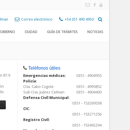
Celman
Correo electrónico
+54 351 490 4950
OBIERNO
CIUDAD
GUÍA DE TRÁMITES
NOTICIAS
Teléfonos útiles
n 87.9
Emergencias médicas:
0351 - 4904955
Policía:
ión
Cria. Cabo Cogote
0351 - 4995852
ndo
Sub Cria. Juárez Celman
0351 - 4904400
Defensa Civíl Municipal:
0351 - 153269538
CIC:
0351 - 153271256
Registro Civíl:
ón
0351 - 153492294