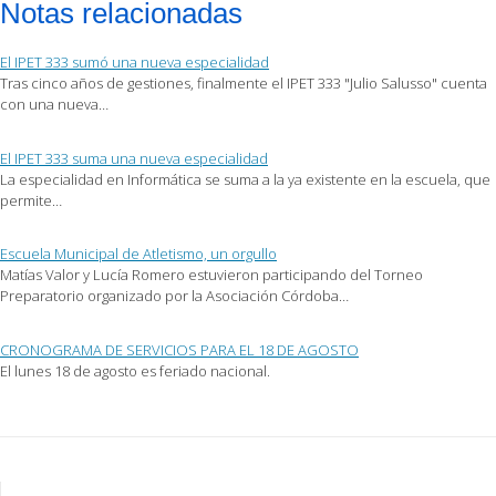
Notas relacionadas
correo
Facebook
Twitter
electrónico
(Se
(Se
a
abre
abre
un
en
en
El IPET 333 sumó una nueva especialidad
amigo
una
una
(Se
ventana
ventana
Tras cinco años de gestiones, finalmente el IPET 333 "Julio Salusso" cuenta
abre
nueva)
nueva)
con una nueva…
en
una
ventana
nueva)
El IPET 333 suma una nueva especialidad
La especialidad en Informática se suma a la ya existente en la escuela, que
permite…
Escuela Municipal de Atletismo, un orgullo
Matías Valor y Lucía Romero estuvieron participando del Torneo
Preparatorio organizado por la Asociación Córdoba…
CRONOGRAMA DE SERVICIOS PARA EL 18 DE AGOSTO
El lunes 18 de agosto es feriado nacional.
Post