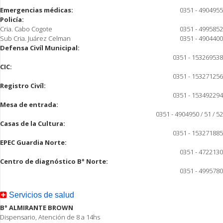
Emergencias médicas:
0351 - 4904955
Policía:
Cria. Cabo Cogote
0351 - 4995852
Sub Cria. Juárez Celman
0351 - 4904400
Defensa Civíl Municipal:
0351 - 153269538
CIC:
0351 - 153271256
Registro Civíl:
0351 - 153492294
Mesa de entrada:
0351 - 4904950 / 51 / 52
Casas de la Cultura:
0351 - 153271885
EPEC Guardia Norte:
0351 - 4722130
Centro de diagnóstico B° Norte:
0351 - 4995780
Servicios de salud
B° ALMIRANTE BROWN
Dispensario, Atención de 8 a 14hs