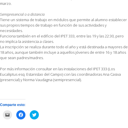
marzo.
Semipresencial o a distancia
Tiene un sistema de trabajo en módulos que permite al alumno establecer
sus propios tiempos de trabajo en función de sus actividades y
necesidades.
Funciona también en el edificio del IPET 333, entre las 19 y las 22:30, pero
no implica la asistencia a clases.
La inscripción se realiza durante todo el año y está destinada a mayores de
18 años, aunque también incluye a aquellos jóvenes de entre 16 y 18 años
que sean padres/madres.
Por más información consultar en las instalaciones del IPET 333 (Los
Eucaliptus esq. Estanislao del Campo) con las coordinadoras Ana Casiva
(presencial) y Norma Vaudagna (semipresencial).
Comparte esto:
Haz
Haz
Haz
clic
clic
clic
para
para
para
enviar
compartir
compartir
por
en
en