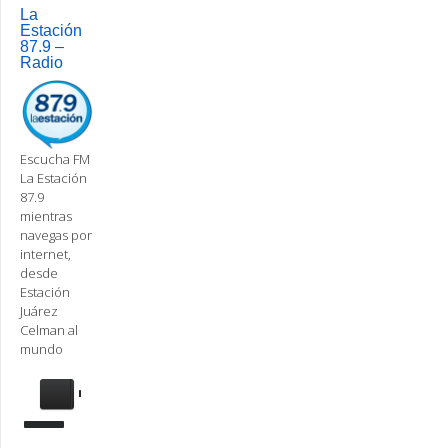
navigation
La
Estación
87.9 –
Radio
Escucha FM
La Estación
87.9
mientras
navegas por
internet,
desde
Estación
Juárez
Celman al
mundo