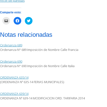
rectif-de-partidas
Comparte esto:
Haz
Haz
Haz
clic
clic
clic
para
para
para
enviar
compartir
compartir
por
en
en
Notas relacionadas
correo
Facebook
Twitter
electrónico
(Se
(Se
a
abre
abre
un
en
en
Ordenanza 689
amigo
una
una
(Se
ventana
ventana
Ordenanza N° 689 Imposición de Nombre Calle Francia
abre
nueva)
nueva)
en
una
ventana
Ordenanza 690
nueva)
Ordenanza N° 690 Imposición de Nombre Calle Italia
ORDENANZA 635/14
(ORDENANZA Nº 635-14 FERIAS MUNICIPALES)
ORDENANZA 639/14
ORDENANZA Nº 639-14 MODIFICACION ORD. TARIFARIA 2014