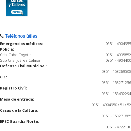
Teléfonos útiles
Emergencias médicas:
0351 - 4904955
Policía:
Cria. Cabo Cogote
0351 - 4995852
Sub Cria. Juárez Celman
0351 - 4904400
Defensa Civíl Municipal:
0351 - 153269538
CIC:
0351 - 153271256
Registro Civíl:
0351 - 153492294
Mesa de entrada:
0351 - 4904950 / 51 / 52
Casas de la Cultura:
0351 - 153271885
EPEC Guardia Norte:
0351 - 4722130