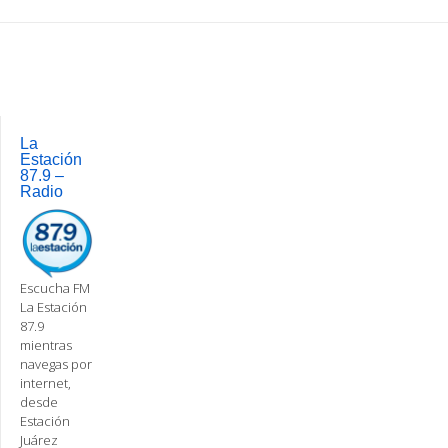
Post
navigation
La
Estación
87.9 –
Radio
Escucha FM
La Estación
87.9
mientras
navegas por
internet,
desde
Estación
Juárez