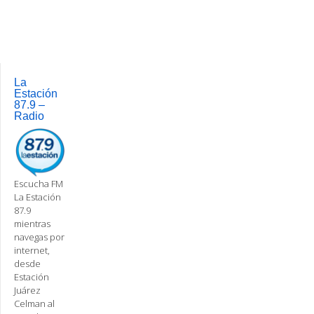
Post
navigation
La
Estación
87.9 –
Radio
Escucha FM
La Estación
87.9
mientras
navegas por
internet,
desde
Estación
Juárez
Celman al