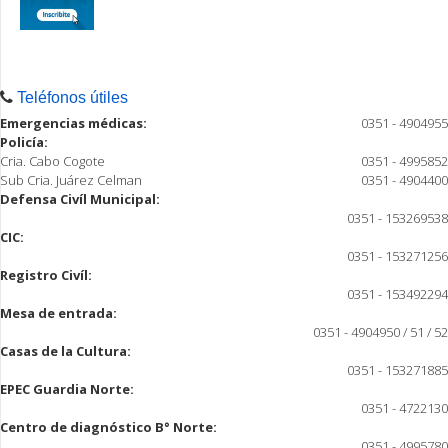
Teléfonos útiles
Emergencias médicas:
0351 - 4904955
Policía:
Cria. Cabo Cogote
0351 - 4995852
Sub Cria. Juárez Celman
0351 - 4904400
Defensa Civíl Municipal:
0351 - 153269538
CIC:
0351 - 153271256
Registro Civíl:
0351 - 153492294
Mesa de entrada:
0351 - 4904950 / 51 / 52
Casas de la Cultura:
0351 - 153271885
EPEC Guardia Norte:
0351 - 4722130
Centro de diagnóstico B° Norte:
0351 - 4995780