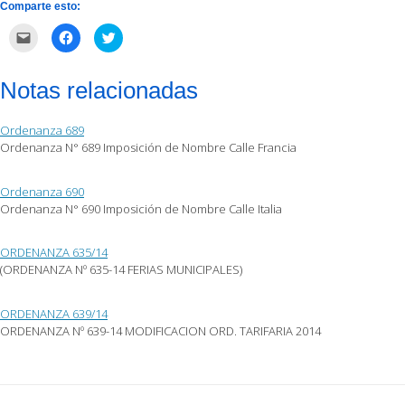
Comparte esto:
Haz
Haz
Haz
clic
clic
clic
para
para
para
enviar
compartir
compartir
por
en
en
Notas relacionadas
correo
Facebook
Twitter
electrónico
(Se
(Se
a
abre
abre
un
en
en
Ordenanza 689
amigo
una
una
(Se
ventana
ventana
Ordenanza N° 689 Imposición de Nombre Calle Francia
abre
nueva)
nueva)
en
una
ventana
Ordenanza 690
nueva)
Ordenanza N° 690 Imposición de Nombre Calle Italia
ORDENANZA 635/14
(ORDENANZA Nº 635-14 FERIAS MUNICIPALES)
ORDENANZA 639/14
ORDENANZA Nº 639-14 MODIFICACION ORD. TARIFARIA 2014