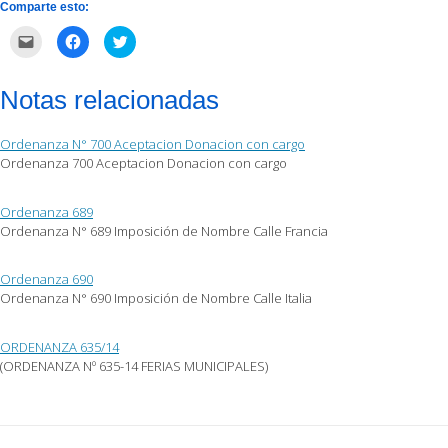
Comparte esto:
Haz
Haz
Haz
clic
clic
clic
para
para
para
enviar
compartir
compartir
por
en
en
Notas relacionadas
correo
Facebook
Twitter
electrónico
(Se
(Se
a
abre
abre
un
en
en
Ordenanza N° 700 Aceptacion Donacion con cargo
amigo
una
una
(Se
ventana
ventana
Ordenanza 700 Aceptacion Donacion con cargo
abre
nueva)
nueva)
en
una
ventana
Ordenanza 689
nueva)
Ordenanza N° 689 Imposición de Nombre Calle Francia
Ordenanza 690
Ordenanza N° 690 Imposición de Nombre Calle Italia
ORDENANZA 635/14
(ORDENANZA Nº 635-14 FERIAS MUNICIPALES)