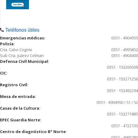
Teléfonos útiles
Emergencias médicas:
0351 - 4904955
Policía:
Cria. Cabo Cogote
0351 - 4995852
Sub Cria. Juárez Celman
0351 - 4904400
Defensa Civíl Municipal:
0351 - 153269538
CIC:
0351 - 153271256
Registro Civíl:
0351 - 153492294
Mesa de entrada:
0351 - 4904950 / 51 / 52
Casas de la Cultura:
0351 - 153271885
EPEC Guardia Norte:
0351 - 4722130
Centro de diagnóstico B° Norte:
0351 - 4995780