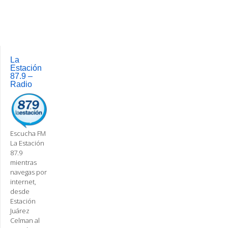
Post
navigation
La
Estación
87.9 –
Radio
Escucha FM
La Estación
87.9
mientras
navegas por
internet,
desde
Estación
Juárez
Celman al