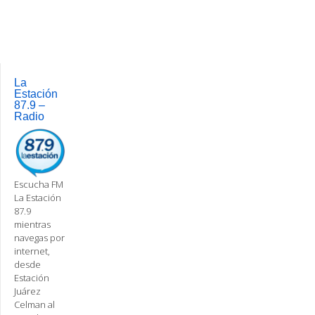
Post
navigation
La
Estación
87.9 –
Radio
Escucha FM
La Estación
87.9
mientras
navegas por
internet,
desde
Estación
Juárez
Celman al