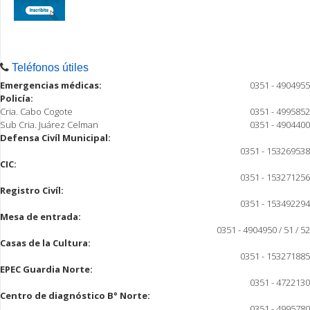
Teléfonos útiles
Emergencias médicas:
0351 - 4904955
Policía:
Cria. Cabo Cogote
0351 - 4995852
Sub Cria. Juárez Celman
0351 - 4904400
Defensa Civíl Municipal:
0351 - 153269538
CIC:
0351 - 153271256
Registro Civíl:
0351 - 153492294
Mesa de entrada:
0351 - 4904950 / 51 / 52
Casas de la Cultura:
0351 - 153271885
EPEC Guardia Norte:
0351 - 4722130
Centro de diagnóstico B° Norte:
0351 - 4995780