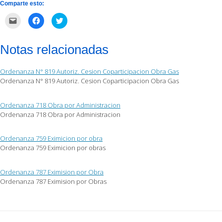
Comparte esto:
Haz
Haz
Haz
clic
clic
clic
para
para
para
enviar
compartir
compartir
por
en
en
Notas relacionadas
correo
Facebook
Twitter
electrónico
(Se
(Se
a
abre
abre
un
en
en
Ordenanza N° 819 Autoriz. Cesion Coparticipacion Obra Gas
amigo
una
una
(Se
ventana
ventana
Ordenanza N° 819 Autoriz. Cesion Coparticipacion Obra Gas
abre
nueva)
nueva)
en
una
ventana
Ordenanza 718 Obra por Administracion
nueva)
Ordenanza 718 Obra por Administracion
Ordenanza 759 Eximicion por obra
Ordenanza 759 Eximicion por obras
Ordenanza 787 Eximision por Obra
Ordenanza 787 Eximision por Obras