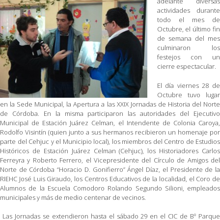
adelante diversas
actividades durante
todo el mes de
Octubre, el último fin
de semana del mes
culminaron los
festejos con un
cierre espectacular.
El día viernes 28 de
Octubre tuvo lugar
en la Sede Municipal, la Apertura a las XXIX Jornadas de Historia del Norte
de Córdoba. En la misma participaron las autoridades del Ejecutivo
Municipal de Estación Juárez Celman, el Intendente de Colonia Caroya,
Rodolfo Visintín (quien junto a sus hermanos recibieron un homenaje por
parte del Cehjuc y el Municipio local), los miembros del Centro de Estudios
Históricos de Estación Juárez Celman (Cehjuc), los Historiadores Carlos
Ferreyra y Roberto Ferrero, el Vicepresidente del Círculo de Amigos del
Norte de Córdoba “Horacio D. Gonifierro” Ángel Díaz, el Presidente de la
RIEHC José Luis Giraudo, los Centros Educativos de la localidad, el Coro de
Alumnos de la Escuela Comodoro Rolando Segundo Silioni, empleados
municipales y más de medio centenar de vecinos.
Las Jornadas se extendieron hasta el sábado 29 en el CIC de Bº Parque