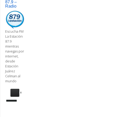
87.9 –
Radio
Escucha FM
La Estación
87.9
mientras
navegas por
internet,
desde
Estación
Juárez
Celman al
mundo
Se
requiere