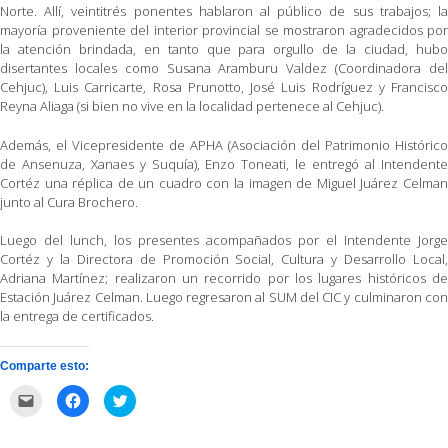
Norte. Allí, veintitrés ponentes hablaron al público de sus trabajos; la
mayoría proveniente del interior provincial se mostraron agradecidos por
la atención brindada, en tanto que para orgullo de la ciudad, hubo
disertantes locales como Susana Aramburu Valdez (Coordinadora del
Cehjuc), Luis Carricarte, Rosa Prunotto, José Luis Rodríguez y Francisco
Reyna Aliaga (si bien no vive en la localidad pertenece al Cehjuc).
Además, el Vicepresidente de APHA (Asociación del Patrimonio Histórico
de Ansenuza, Xanaes y Suquía), Enzo Toneati, le entregó al Intendente
Cortéz una réplica de un cuadro con la imagen de Miguel Juárez Celman
junto al Cura Brochero.
Luego del lunch, los presentes acompañados por el Intendente Jorge
Cortéz y la Directora de Promoción Social, Cultura y Desarrollo Local,
Adriana Martínez; realizaron un recorrido por los lugares históricos de
Estación Juárez Celman. Luego regresaron al SUM del CIC y culminaron con
la entrega de certificados.
Comparte esto:
Haz
Haz
Haz
clic
clic
clic
para
para
para
enviar
compartir
compartir
por
en
en