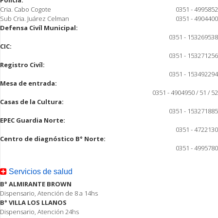
Policía:
Cria. Cabo Cogote
0351 - 4995852
Sub Cria. Juárez Celman
0351 - 4904400
Defensa Civíl Municipal:
0351 - 153269538
CIC:
0351 - 153271256
Registro Civíl:
0351 - 153492294
Mesa de entrada:
0351 - 4904950 / 51 / 52
Casas de la Cultura:
0351 - 153271885
EPEC Guardia Norte:
0351 - 4722130
Centro de diagnóstico B° Norte:
0351 - 4995780
Servicios de salud
B° ALMIRANTE BROWN
Dispensario, Atención de 8 a 14hs
B° VILLA LOS LLANOS
Dispensario, Atención 24hs