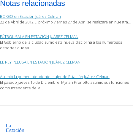
Notas relacionadas
correo
Facebook
Twitter
electrónico
(Se
(Se
a
abre
abre
un
en
en
BOXEO en Estación Juárez Celman
amigo
una
una
(Se
ventana
ventana
22 de Abril de 2012 El próximo viernes 27 de Abril se realizará en nuestra…
abre
nueva)
nueva)
en
una
ventana
FÚTBOL SALA EN ESTACIÓN JUÁREZ CELMAN
nueva)
El Gobierno de la ciudad sumó esta nueva disciplina a los numerosos
deportes que ya…
EL REY PELUSA EN ESTACIÓN JUÁREZ CELMAN
Asumió la primer Intendente mujer de Estación Juárez Celman
El pasado jueves 15 de Diciembre, Myrian Prunotto asumió sus funciones
como Intendente de la…
Post
navigation
La
Estación