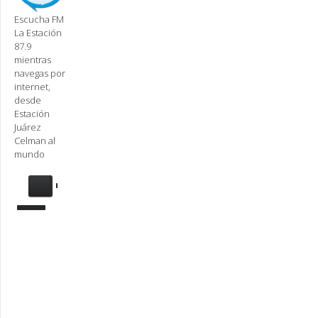
Escucha FM
La Estación
87.9
mientras
navegas por
internet,
desde
Estación
Juárez
Celman al
mundo
Se
requiere
actualización
Para
reproducir
la
radio,