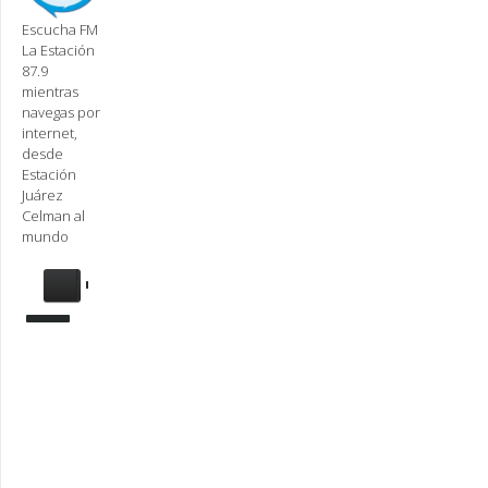
Escucha FM
La Estación
87.9
mientras
navegas por
internet,
desde
Estación
Juárez
Celman al
mundo
Se
requiere
actualización
Para
reproducir
la
radio,