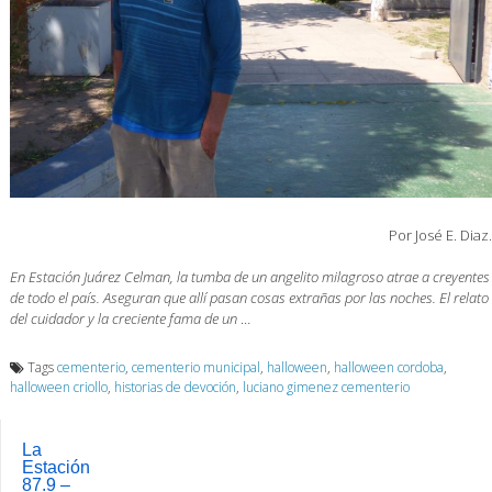
Por José E. Diaz.
En Estación Juárez Celman, la tumba de un angelito milagroso atrae a creyentes
de todo el país. Aseguran que allí pasan cosas extrañas por las noches. El relato
del cuidador y la creciente fama de un
…
Tags
cementerio
,
cementerio municipal
,
halloween
,
halloween cordoba
,
halloween criollo
,
historias de devoción
,
luciano gimenez cementerio
La
Estación
87.9 –