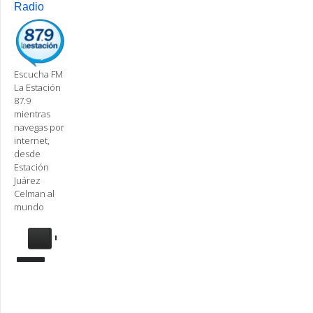
Radio
Escucha FM
La Estación
87.9
mientras
navegas por
internet,
desde
Estación
Juárez
Celman al
mundo
Se
requiere
actualización