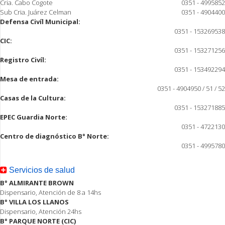
Cria. Cabo Cogote
0351 - 4995852
Sub Cria. Juárez Celman
0351 - 4904400
Defensa Civíl Municipal:
0351 - 153269538
CIC:
0351 - 153271256
Registro Civíl:
0351 - 153492294
Mesa de entrada:
0351 - 4904950 / 51 / 52
Casas de la Cultura:
0351 - 153271885
EPEC Guardia Norte:
0351 - 4722130
Centro de diagnóstico B° Norte:
0351 - 4995780
Servicios de salud
B° ALMIRANTE BROWN
Dispensario, Atención de 8 a 14hs
B° VILLA LOS LLANOS
Dispensario, Atención 24hs
B° PARQUE NORTE (CIC)