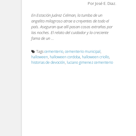
Por José E. Diaz.
En Estación Juárez Celman, la tumba de un
angelito milagroso atrae a creyentes de todo el
país. Aseguran que allí pasan cosas extrañas por
las noches. El relato del cuidador y la creciente
fama de un
…
Tags
cementerio
,
cementerio municipal
,
halloween
,
halloween cordoba
,
halloween criollo
,
historias de devoción
,
luciano gimenez cementerio