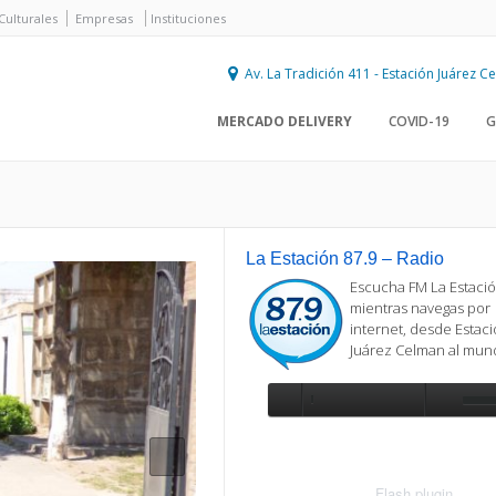
Culturales
Empresas
Instituciones
Av. La Tradición 411 - Estación Juárez 
MERCADO DELIVERY
COVID-19
G
La Estación 87.9 – Radio
Escucha FM La Estació
mientras navegas por
internet, desde Estac
Juárez Celman al mu
Se requiere actualización
Para reproducir la radio, deberá
actualizar en su navegador la versi
más reciente de
Flash plugin
.