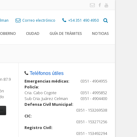
Celman
Correo electrónico
+54 351 490 4950
OBIERNO
CIUDAD
GUÍA DE TRÁMITES
NOTICIAS
Teléfonos útiles
n 87.9
Emergencias médicas:
0351 - 4904955
Policía:
ión
Cria. Cabo Cogote
0351 - 4995852
ndo
Sub Cria. Juárez Celman
0351 - 4904400
Defensa Civíl Municipal:
0351 - 153269538
CIC:
0351 - 153271256
Registro Civíl:
ón
0351 - 153492294