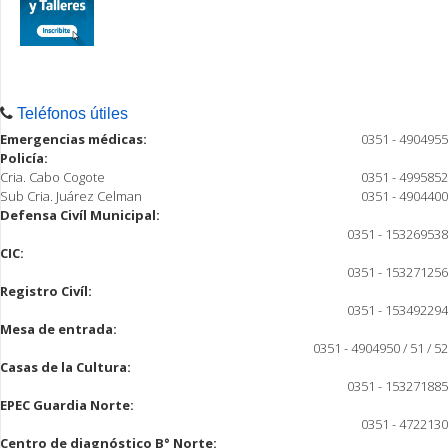
Teléfonos útiles
Emergencias médicas:
0351 - 4904955
Policía:
Cria. Cabo Cogote
0351 - 4995852
Sub Cria. Juárez Celman
0351 - 4904400
Defensa Civíl Municipal:
0351 - 153269538
CIC:
0351 - 153271256
Registro Civíl:
0351 - 153492294
Mesa de entrada:
0351 - 4904950 / 51 / 52
Casas de la Cultura:
0351 - 153271885
EPEC Guardia Norte:
0351 - 4722130
Centro de diagnóstico B° Norte: