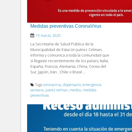
Medidas preventivas CoronaVirus
19 marzo, 2020
La Secretaría de Salud Pública de la
Municipalidad de Estacón Juárez Celman,
informa y comunica a toda la comunidad que
si llegaste recientemente de los países; Italia,
España, Francia, Alemania, China, Corea del
Sur, Japón, Irán , Chile o Brasil …
Tags
coronavirus
,
dispensario
,
emergencia
sanitaria
,
juarez celman
,
medico
,
medidas
preventivas