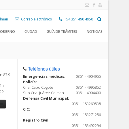
Celman
Correo electrónico
+54 351 490 4950
OBIERNO
CIUDAD
GUÍA DE TRÁMITES
NOTICIAS
Teléfonos útiles
n 87.9
Emergencias médicas:
0351 - 4904955
Policía:
ión
Cria. Cabo Cogote
0351 - 4995852
ndo
Sub Cria. Juárez Celman
0351 - 4904400
Defensa Civíl Municipal:
0351 - 153269538
CIC:
0351 - 153271256
Registro Civíl:
ón
0351 - 153492294