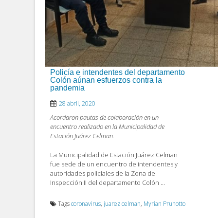
Policía e intendentes del departamento
Colón aúnan esfuerzos contra la
pandemia
28 abril, 2020
Acordaron pautas de colaboración en un
encuentro realizado en la Municipalidad de
Estación Juárez Celman.
La Municipalidad de Estación Juárez Celman
fue sede de un encuentro de intendentes y
autoridades policiales de la Zona de
Inspección II del departamento Colón …
Tags
coronavirus
,
juarez celman
,
Myrian Prunotto