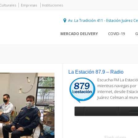
Culturales
Empresas
Instituciones
Av. La Tradición 411 - Estación Juárez 
MERCADO DELIVERY
COVID-19
G
La Estación 87.9 – Radio
Escucha FM La Estació
mientras navegas por
internet, desde Estac
Juárez Celman al mu
Se requiere actualización
Para reproducir la radio, deberá
actualizar en su navegador la versi
más reciente de
Flash plugin
.