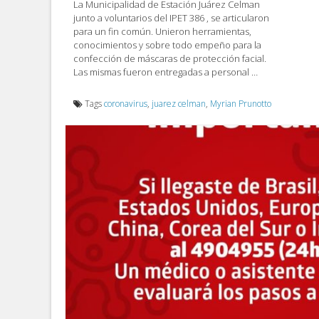
La Municipalidad de Estación Juárez Celman
junto a voluntarios del IPET 386 , se articularon
para un fin común. Unieron herramientas,
conocimientos y sobre todo empeño para la
confección de máscaras de protección facial.
Las mismas fueron entregadas a personal …
Tags
coronavirus
,
juarez celman
,
Myrian Prunotto